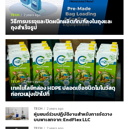
TECH
2 years ago
วิธีการบรรจุและปิดผนึกผลิตภัณฑ์ลงในถุงและ
ถุงสำเร็จรูป
TECH
2 years ago
เทคโนโลยีกล่อง HDPE ปลอดเชื้อชนิดโมโนวัสดุ
ก่อกวนมุ่งเป้าไปที่
TECH
2 years ago
หุ่นยนต์ร่วมปฏิบัติงานสำหรับการจัดวาง
บนพาเลทจาก: EndFlex LLC
TECH
2 years ago