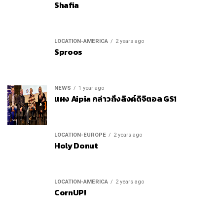
Shafia
LOCATION-AMERICA
2 years ago
Sproos
NEWS
1 year ago
แผง Aipia กล่าวถึงลิงค์ดิจิตอล GS1
LOCATION-EUROPE
2 years ago
Holy Donut
LOCATION-AMERICA
2 years ago
CornUP!