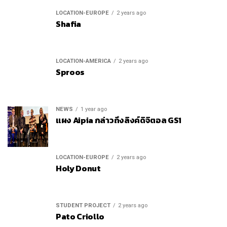
LOCATION-EUROPE
2 years ago
Shafia
LOCATION-AMERICA
2 years ago
Sproos
NEWS
1 year ago
แผง Aipia กล่าวถึงลิงค์ดิจิตอล GS1
LOCATION-EUROPE
2 years ago
Holy Donut
STUDENT PROJECT
2 years ago
Pato Criollo