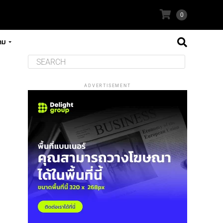
0
าม
ADVERTISEMENT