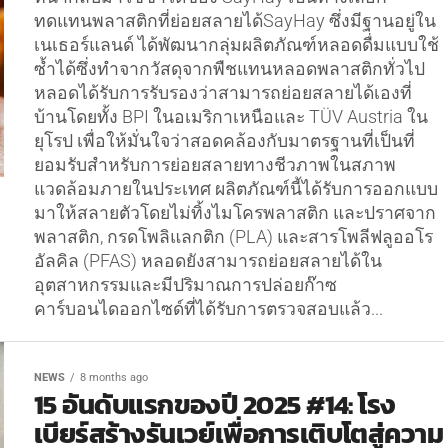
ทดแทนพลาสติกที่ย่อยสลายได้SayHay ซึ่งมีฐานอยู่ใน
เนเธอร์แลนด์ ได้พัฒนากลุ่มผลิตภัณฑ์หลอดดื่มแบบใช้
ซ้ำได้ซึ่งทำจากวัสดุจากพืชแทนหลอดพลาสติกทั่วไป
หลอดได้รับการรับรองว่าสามารถย่อยสลายได้เองที่
บ้านโดยทั้ง BPI ในอเมริกาเหนือและ TÜV Austria ใน
ยุโรป เพื่อให้มั่นใจว่าสอดคล้องกับมาตรฐานที่เป็นที่
ยอมรับสำหรับการย่อยสลายทางชีวภาพในสภาพ
แวดล้อมภายในประเทศ ผลิตภัณฑ์นี้ได้รับการออกแบบ
มาให้สลายตัวโดยไม่ทิ้งไมโครพลาสติก และปราศจาก
พลาสติก, กรดโพลิแลกติก (PLA) และสารโพลีฟลูออโร
อัลคิล (PFAS) หลอดยังสามารถย่อยสลายได้ใน
อุตสาหกรรมและมีปริมาณการปล่อยก๊าซ
คาร์บอนไดออกไซด์ที่ได้รับการตรวจสอบแล้ว...
NEWS
8 months ago
15 อันดับแรกของปี 2025 #14: โรง
เบียร์สร้างรันเวย์เพื่อการเติบโตสู่ความ