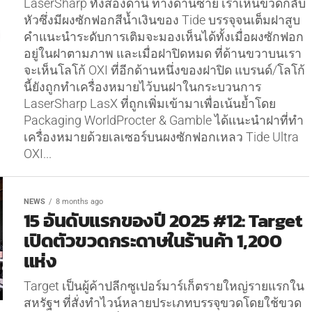
LaserSharp ทั้งสองด้าน ทางด้านซ้าย เราเห็นขวดกลับ
หัวซึ่งมีผงซักฟอกสีน้ำเงินของ Tide บรรจุจนเต็มฝาสูบ
คำแนะนำระดับการเติมจะมองเห็นได้ทั้งเมื่อผงซักฟอก
อยู่ในฝาตามภาพ และเมื่อฝาปิดหมด ที่ด้านขวาบนเรา
จะเห็นโลโก้ OXI ที่อีกด้านหนึ่งของฝาปิด แบรนด์/โลโก้
นี้ยังถูกทำเครื่องหมายไว้บนฝาในกระบวนการ
LaserSharp LasX ที่ถูกเพิ่มเข้ามาเพื่อเน้นย้ำโดย
Packaging WorldProcter & Gamble ได้แนะนำฝาที่ทำ
เครื่องหมายด้วยเลเซอร์บนผงซักฟอกเหลว Tide Ultra
OXI...
NEWS
8 months ago
15 อันดับแรกของปี 2025 #12: Target
เปิดตัวขวดกระดาษในร้านค้า 1,200
แห่ง
Target เป็นผู้ค้าปลีกซูเปอร์มาร์เก็ตรายใหญ่รายแรกใน
สหรัฐฯ ที่สั่งทำไวน์หลายประเภทบรรจุขวดโดยใช้ขวด