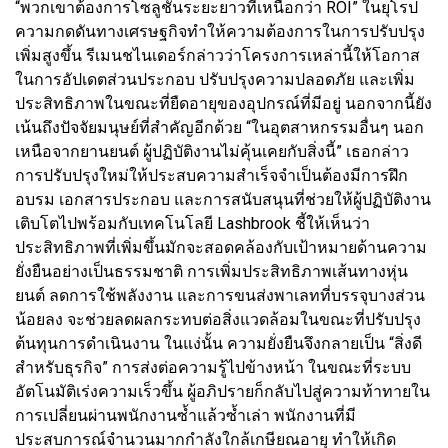
“พวกเขาต้องการโซลูชันระยะยาวที่เหนือกว่า ROI” ในยุโรป
ความกดดันทางเศรษฐกิจทำให้ความต้องการในการปรับปรุง
เพิ่มสูงขึ้น รีเมนชไนเดอร์กล่าวว่าโครงการเหล่านี้ให้โอกาส
ในการอัปเดตส่วนประกอบ ปรับปรุงความปลอดภัย และเพิ่ม
ประสิทธิภาพในขณะที่ยืดอายุของอุปกรณ์ที่มีอยู่ นอกจากนี้ยัง
เน้นถึงปัจจัยมนุษย์ที่สำคัญอีกด้วย “ในอุตสาหกรรมอื่นๆ นอก
เหนือจากยานยนต์ ผู้ปฏิบัติงานไม่คุ้นเคยกับสิ่งนี้” เธอกล่าว
การปรับปรุงใหม่ให้ประสบความสำเร็จจำเป็นต้องมีการฝึก
อบรม เอกสารประกอบ และการสนับสนุนที่ช่วยให้ผู้ปฏิบัติงาน
เติบโตไปพร้อมกับเทคโนโลยี Lashbrook ชี้ให้เห็นว่า
ประสิทธิภาพที่เพิ่มขึ้นมักจะสอดคล้องกับเป้าหมายด้านความ
ยั่งยืนอย่างเป็นธรรมชาติ การเพิ่มประสิทธิภาพเส้นทางหุ่น
ยนต์ ลดการใช้พลังงาน และการขนส่งพาเลทที่บรรจุบางส่วน
น้อยลง จะช่วยลดผลกระทบต่อสิ่งแวดล้อมในขณะที่ปรับปรุง
ต้นทุนการดำเนินงาน ในแง่นั้น ความยั่งยืนจึงกลายเป็น “สิ่งดี
สำหรับธุรกิจ” การส่งต่อความรู้ไปข้างหน้า ในขณะที่ระบบ
อัตโนมัติเร่งความเร็วขึ้น ผู้อภิปรายก็กลับไปสู่ความท้าทายใน
การเปลี่ยนผ่านพนักงานซ้ำแล้วซ้ำเล่า พนักงานที่มี
ประสบการณ์จำนวนมากกำลังใกล้เกษียณอายุ ทำให้เกิด