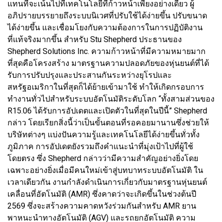
แทนที่จะเน้นไปที่เทคโนโลยีที่ก้าวหน้าเพียงอย่างเดียว ผู้
อภิปรายบรรยายถึงระบบนิเวศที่ปรับใช้ได้ง่ายขึ้น ปรับขนาด
ได้ง่ายขึ้น และเชื่อมโยงกับความต้องการในการปฏิบัติงาน
ที่แท้จริงมากขึ้น สำหรับ Stu Shepherd ประธานของ
Shepherd Solutions Inc. ความก้าวหน้าที่มีความหมายมาก
ที่สุดคือโครงสร้าง มาตรฐานความปลอดภัยของหุ่นยนต์ที่ได้
รับการปรับปรุงและประสานกันระหว่างยุโรปและ
สหรัฐอเมริกาในที่สุดก็ได้ย้ายเข้ามาใช้ ทำให้เกิดกรอบการ
ทำงานทั่วไปสำหรับระบบอัตโนมัติระดับโลก “ทั้งสามส่วนของ
R15.06 ได้รับการอัปเดตและเปิดตัวในที่สุดในปีนี้” Shepherd
กล่าว โดยเรียกสิ่งนี้ว่าเป็นขั้นตอนที่รอคอยมานานซึ่งช่วยให้
บริษัทต่างๆ แบ่งปันความรู้และเทคโนโลยีได้ง่ายขึ้นทั่วทั้ง
ภูมิภาค การอัปเดตยังรวมถึงคำแนะนำที่มุ่งเป้าไปที่ผู้ใช้
โดยตรง ซึ่ง Shepherd กล่าวว่ามีความสำคัญอย่างยิ่งโดย
เฉพาะอย่างยิ่งเมื่อมีคนใหม่เข้าสู่บทบาทระบบอัตโนมัติ ใน
เวลาเดียวกัน งานกำลังดำเนินการเกี่ยวกับมาตรฐานหุ่นยนต์
เคลื่อนที่อัตโนมัติ (AMR) ซึ่งคาดว่าจะเกิดขึ้นในช่วงต้นปี
2569 ซึ่งจะสร้างความคาดหวังร่วมกันสำหรับ AMR ยาน
พาหนะนำทางอัตโนมัติ (AGV) และรถยกอัตโนมัติ ความ