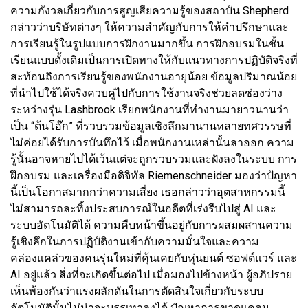
ความกังวลเกี่ยวกับการสูญเสียความรู้ของสถาบัน Shepherd
กล่าวว่าบริษัทต่างๆ ให้ความสำคัญกับการให้คำปรึกษาและ
การเรียนรู้ในรูปแบบการฝึกงานมากขึ้น การฝึกอบรมในชั้น
เรียนแบบดั้งเดิมเป็นการเปิดทางให้กับแนวทางการปฏิบัติจริงที่
สะท้อนถึงการเรียนรู้ของพนักงานอายุน้อย ข้อมูลปริมาณน้อย
ที่นำไปใช้ได้จริงควบคู่ไปกับการใช้งานจริงช่วยลดช่องว่าง
ระหว่างรุ่น Lashbrook เรียกพนักงานที่ทำงานมายาวนานว่า
เป็น “ต้นโอ๊ก” ที่รวบรวมข้อมูลเชิงลึกมานานหลายทศวรรษที่
ไม่ค่อยได้รับการบันทึกไว้ เมื่อพนักงานเหล่านั้นลาออก ความ
รู้นั้นอาจหายไปได้เว้นแต่จะถูกรวบรวมและฝังลงในระบบ การ
ฝึกอบรม และเครื่องมือดิจิทัล Riemenschneider มองว่าปัญหา
นี้เป็นโอกาสมากกว่าความเสี่ยง เธอกล่าวว่าอุตสาหกรรมนี้
ไม่สามารถละทิ้งประสบการณ์ในอดีตที่เร่งรีบไปสู่ ​​AI และ
ระบบอัตโนมัติได้ ความคืบหน้าขึ้นอยู่กับการผสมผสานความ
รู้เชิงลึกในการปฏิบัติงานเข้ากับความมั่นใจและความ
คล่องแคล่วของคนรุ่นใหม่ที่คุ้นเคยกับหุ่นยนต์ ซอฟต์แวร์ และ
AI อยู่แล้ว สิ่งที่จะเกิดขึ้นต่อไป เมื่อมองไปข้างหน้า ผู้อภิปราย
เห็นพ้องกันว่าแรงผลักดันในการตัดสินใจเกี่ยวกับระบบ
อัตโนมัตินั้นไม่น่าจะบรรเทาลงได้ ปัญหาการขาดแคลน