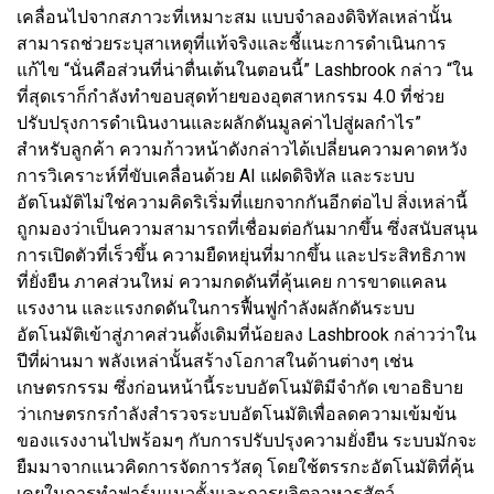
เคลื่อนไปจากสภาวะที่เหมาะสม แบบจำลองดิจิทัลเหล่านั้น
สามารถช่วยระบุสาเหตุที่แท้จริงและชี้แนะการดำเนินการ
แก้ไข “นั่นคือส่วนที่น่าตื่นเต้นในตอนนี้” Lashbrook กล่าว “ใน
ที่สุดเราก็กำลังทำขอบสุดท้ายของอุตสาหกรรม 4.0 ที่ช่วย
ปรับปรุงการดำเนินงานและผลักดันมูลค่าไปสู่ผลกำไร”
สำหรับลูกค้า ความก้าวหน้าดังกล่าวได้เปลี่ยนความคาดหวัง
การวิเคราะห์ที่ขับเคลื่อนด้วย AI แฝดดิจิทัล และระบบ
อัตโนมัติไม่ใช่ความคิดริเริ่มที่แยกจากกันอีกต่อไป สิ่งเหล่านี้
ถูกมองว่าเป็นความสามารถที่เชื่อมต่อกันมากขึ้น ซึ่งสนับสนุน
การเปิดตัวที่เร็วขึ้น ความยืดหยุ่นที่มากขึ้น และประสิทธิภาพ
ที่ยั่งยืน ภาคส่วนใหม่ ความกดดันที่คุ้นเคย การขาดแคลน
แรงงาน และแรงกดดันในการฟื้นฟูกำลังผลักดันระบบ
อัตโนมัติเข้าสู่ภาคส่วนดั้งเดิมที่น้อยลง Lashbrook กล่าวว่าใน
ปีที่ผ่านมา พลังเหล่านั้นสร้างโอกาสในด้านต่างๆ เช่น
เกษตรกรรม ซึ่งก่อนหน้านี้ระบบอัตโนมัติมีจำกัด เขาอธิบาย
ว่าเกษตรกรกำลังสำรวจระบบอัตโนมัติเพื่อลดความเข้มข้น
ของแรงงานไปพร้อมๆ กับการปรับปรุงความยั่งยืน ระบบมักจะ
ยืมมาจากแนวคิดการจัดการวัสดุ โดยใช้ตรรกะอัตโนมัติที่คุ้น
เคยในการทำฟาร์มแนวตั้งและการผลิตอาหารสัตว์