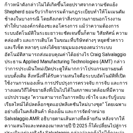
ก้าวหน้าดังกล่าวไม่ได้เกิดขึ้นโดยปราศจากความขัดแย้ง
Shepherd ยอมรับว่ากิจกรรมด้านกฎระเบียบทำให้โมเมนตัม
ช้าลงในบางกรณี โดยสังเกตว่าสิ่งรบกวนภายนอกโรงงาน
ทำให้บางองค์กรต้องชะลอโครงการ แม้ว่าความต้องการ
ระบบอัตโนมัติในระยะยาวจะชัดเจนขึ้นก็ตาม วิสัยทัศน์ ความ
คล่องตัว และการเติบโต ในขณะที่บริษัทต่างๆ หยุดชั่วคราว
และรีเซ็ต หลายๆ แห่งได้ขยายมุมมองของตนว่าระบบ
อัตโนมัติสามารถส่งมอบคุณค่าได้อย่างไร Craig Salvalaggio
ประธาน Applied Manufacturing Technologies (AMT) กล่าว
ว่าการประเมินใหม่เปิดประตูให้มากกว่าโปรแกรมยานยนต์
แบบดั้งเดิม สิ่งหนึ่งที่ได้รับความสนใจคือระบบอัตโนมัติที่เปิด
ใช้งานการมองเห็น การปรับปรุงการตรวจจับ การจับ และการ
วางแผนวิถีได้ขยายสิ่งที่เป็นไปได้ในสภาพแวดล้อมที่มีความ
แปรปรวนสูง “ความสามารถในการหยิบ เข้าใจ และรับรู้แบบ
เรียลไทม์ได้ปลดล็อกชุดแอปพลิเคชันใหม่บางชุด” โดยเฉพาะ
อย่างยิ่งในคลังสินค้า ห้องเย็น และการจัดจำหน่าย
Salvalaggio.AMR อธิบายตามเส้นทางที่คล้ายกัน หลังจากให้
ความสนใจและทดลองมาหลายปี ปี 2025 ก็ได้เปลี่ยนไปสู่การ
ประเมินอย่างจริงจัง Salvalaggio กล่าวว่าลูกค้าไม่ได้ถามว่า