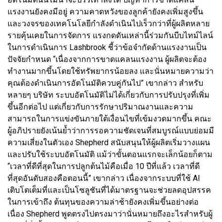
แรงงานยังคงมีอยู่ ความคาดหวังของลูกค้ายังคงเพิ่มสูงขึ้น
และวงจรของเทคโนโลยีกำลังดำเนินไปเร็วกว่าที่ผู้ผลิตหลาย
รายคุ้นเคยในการจัดการ แรงกดดันเหล่านี้ร่วมกันบีบไทม์ไลน์
ในการดำเนินการ Lashbrook ชี้ว่าข้อจำกัดด้านแรงงานเป็น
ปัจจัยกำหนด “เนื่องจากการขาดแคลนแรงงาน ผู้ผลิตจะต้อง
ทำงานมากขึ้นโดยใช้ทรัพยากรน้อยลง และนั่นหมายความว่า
คุณต้องดำเนินการอัตโนมัติควบคู่กันไป” เขากล่าว สำหรับ
หลายๆ บริษัท ระบบอัตโนมัติไม่ได้เกี่ยวกับการปรับปรุงที่เพิ่ม
ขึ้นอีกต่อไป แต่เกี่ยวกับการรักษาปริมาณงานและความ
สามารถในการแข่งขันภายใต้เงื่อนไขที่เข้มงวดมากขึ้น คณะ
ผู้อภิปรายยังเน้นย้ำว่าการรอความชัดเจนที่สมบูรณ์แบบย่อมมี
ความเสี่ยงในตัวเอง Shepherd สนับสนุนให้ผู้ผลิตเริ่มวางแผน
และปรับใช้ระบบอัตโนมัติ แม้ว่าขั้นตอนแรกจะเล็กน้อยก็ตาม
“เวลาที่ดีที่สุดในการปลูกต้นไม้คือเมื่อ 10 ปีที่แล้ว เวลาที่ดี
ที่สุดอันดับสองคือตอนนี้” เขากล่าว เนื่องจากระบบที่ใช้ AI
เติบโตเต็มที่และเป็นโซลูชันที่ได้มาตรฐานจะช่วยลดอุปสรรค
ในการเข้าถึง ต้นทุนของความล่าช้ายังคงเพิ่มขึ้นอย่างต่อ
เนื่อง Shepherd พูดตรงไปตรงมาว่านั่นหมายถึงอะไรสำหรับผู้