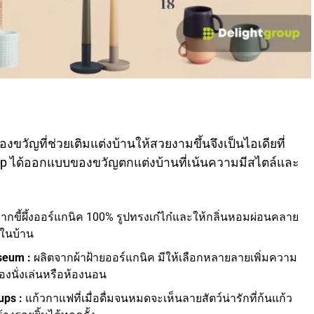
งขวัญที่ช่วยเติมแต่งบ้านให้สวยงามขึ้นจึงเป็นไอเดียที่
p ได้ออกแบบของขวัญตกแต่งบ้านที่เน้นความมีสไตล์และ
กขี้ผึ้งออร์แกนิค 100% รูปทรงเก๋ไก๋และให้กลิ่นหอมผ่อนคลาย
ในบ้าน
seum :
ผลิตจากผ้าฝ้ายออร์แกนิค มีให้เลือกหลายลายเพิ่มความ
องนั่งเล่นหรือห้องนอน
ups :
แก้วกาแฟที่เมื่อดื่มจนหมดจะเห็นลายสัตว์น่ารักที่ก้นแก้ว