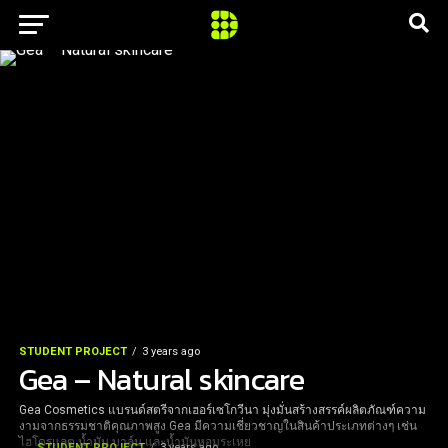
STUDENT PROJECT
3 years ago
Gea – Natural skincare
Gea Cosmetics แบรนด์สตรีจากเฮอร์เซโกวีนา มุ่งมั่นสร้างสรรค์ผลิตภัณฑ์ความ
งามจากธรรมชาติคุณภาพสูง Gea มีความเชี่ยวชาญในสินค้าประเภทต่างๆ เช่น
ไฮโดรแลต น้ำมัน บาล์ม และน้ำมันหอมระเหย
STUDENT PROJECT
3 years ago