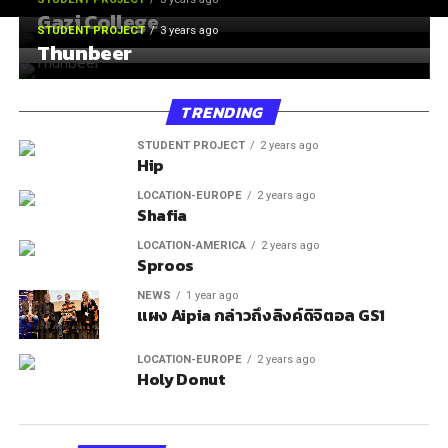
Gazi College
STUDENT PROJECT
3 years ago
Thunbeer
TRENDING
STUDENT PROJECT
2 years ago
Hip
LOCATION-EUROPE
2 years ago
Shafia
LOCATION-AMERICA
2 years ago
Sproos
NEWS
1 year ago
แผง Aipia กล่าวถึงลิงค์ดิจิตอล GS1
LOCATION-EUROPE
2 years ago
Holy Donut