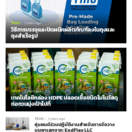
TECH
2 years ago
วิธีการบรรจุและปิดผนึกผลิตภัณฑ์ลงในถุงและ
ถุงสำเร็จรูป
TECH
2 years ago
เทคโนโลยีกล่อง HDPE ปลอดเชื้อชนิดโมโนวัสดุ
ก่อกวนมุ่งเป้าไปที่
TECH
2 years ago
หุ่นยนต์ร่วมปฏิบัติงานสำหรับการจัดวาง
บนพาเลทจาก: EndFlex LLC