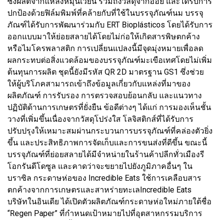
ซึ่งผลิตจากแหล่งหมุนเวียน รวมถึงวัสดุจากอ้อย และได้รับการ
ปกป้องด้วยฟิล์มพิมพ์ที่คล้ายกับที่ใช้ในบรรจุภัณฑ์นม บรรจุ
ภัณฑ์ได้รับการพัฒนาร่วมกับ ERT Bioplásticos โดยได้รับการ
ออกแบบมาให้ย่อยสลายได้โดยไม่ก่อให้เกิดสารพิษตกค้าง
หรือไมโครพลาสติก การเปลี่ยนแปลงนี้มีจุดมุ่งหมายเพื่อลด
ผลกระทบต่อสิ่งแวดล้อมของบรรจุภัณฑ์มะเขือเทศโดยไม่เพิ่ม
ต้นทุนการผลิต ชุดนี้ยังมีรหัส QR 2D มาตรฐาน GS1 ซึ่งช่วย
ให้ผู้บริโภคสามารถเข้าถึงข้อมูลเกี่ยวกับแหล่งที่มาของ
ผลิตภัณฑ์ การรับรอง การตรวจสอบย้อนกลับ และแนวทาง
ปฏิบัติด้านการเกษตรที่ยั่งยืน ข้อดีต่างๆ ได้แก่ การมองเห็นชั้น
วางที่เพิ่มขึ้นเนื่องจากวัสดุโปร่งใส โลจิสติกส์ที่ได้รับการ
ปรับปรุงให้เหมาะสมผ่านกระบวนการบรรจุภัณฑ์ที่คล่องตัวยิ่ง
ขึ้น และประสิทธิภาพการจัดเก็บและการขนส่งที่ดีขึ้น ขณะนี้
บรรจุภัณฑ์ที่ย่อยสลายได้มีจำหน่ายในร้านค้าปลีกทั่วเมืองรี
โอกรันดีโดซูล และคาดว่าจะขยายไปยังภูมิภาคอื่นๆ ใน
บราซิล กระดาษห่อของ Incredible Eats ใช้การเคลือบสาร
ตกค้างจากการเกษตรและสาหร่ายทะเลIncredible Eats
บริษัทในอินเดีย ได้เปิดตัวผลิตภัณฑ์กระดาษห่อใหม่ภายใต้ชื่อ
“Regen Paper” ที่กำหนดเป้าหมายไปที่อุตสาหกรรมบริการ