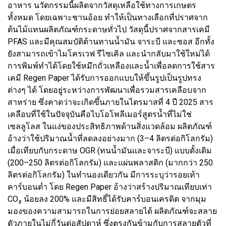
อาหาร นวัตกรรมนี้ผลิตจากวัสดุเหลือใช้ทางการเกษตร
ทั้งหมด โดยเฉพาะชานอ้อย ทำให้เป็นทางเลือกที่ปราศจาก
ต้นไม้แทนผลิตภัณฑ์กระดาษทั่วไป วัสดุนี้ปราศจากสารเคมี
PFAS และมีคุณสมบัติต้านทานน้ำมัน จาระบี และซอส อีกทั้ง
ยังสามารถเข้าไมโครเวฟ รีไซเคิล และนำกลับมาใช้ใหม่ได้
การพิมพ์ทำได้โดยใช้หมึกถั่วเหลืองและน้ำเพื่อลดการใช้สาร
เคมี Regen Paper ได้รับการออกแบบให้ขึ้นรูปเป็นรูปทรง
ต่างๆ ได้ โดยอยู่ระหว่างการพัฒนาเพื่อรวมสารเคลือบจาก
สาหร่าย ซึ่งคาดว่าจะเกิดขึ้นภายในไตรมาสที่ 4 ปี 2025 สาร
เคลือบที่ใช้ในปัจจุบันคือไบโอโพลีเมอร์สูตรน้ำที่ไม่ใช่
เซลลูโลส ในแง่ของประสิทธิภาพด้านสิ่งแวดล้อม ผลิตภัณฑ์
อ้างว่าใช้ปริมาณน้ำที่ลดลงอย่างมาก (3–4 ลิตรต่อกิโลกรัม)
เมื่อเทียบกับกระดาษ OGR (ทนน้ำมันและจาระบี) แบบดั้งเดิม
(200–250 ลิตรต่อกิโลกรัม) และแผ่นพลาสติก (มากกว่า 250
ลิตรต่อกิโลกรัม) ในทำนองเดียวกัน มีการระบุว่ารอยเท้า
คาร์บอนต่ำ โดย Regen Paper อ้างว่าสร้างปริมาณเทียบเท่า
CO₂ น้อยลง 200% และมีสิทธิ์ได้รับคาร์บอนเครดิต จากมุม
มองของความสามารถในการย่อยสลายได้ ผลิตภัณฑ์จะสลาย
ตัวภายในไม่กี่วันต่อสัปดาห์ ซึ่งตรงกันข้ามกับการสลายตัวที่