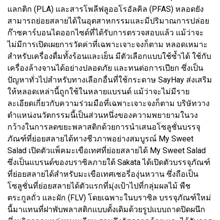
แลกติก (PLA) และสารโพลีฟลูออโรอัลคิล (PFAS) หลอดยัง
สามารถย่อยสลายได้ในอุตสาหกรรมและมีปริมาณการปล่อย
ก๊าซคาร์บอนไดออกไซด์ที่ได้รับการตรวจสอบแล้ว แม้ว่าจะ
ไม่มีการเปิดเผยการวัดค่าที่เฉพาะเจาะจงก็ตาม หลอดเหมาะ
สำหรับเครื่องดื่มทั้งร้อนและเย็น มีตัวเลือกแบบใช้ซ้ำได้ ใช้กับ
เครื่องล้างจานได้อย่างปลอดภัย และทนต่อการเปียก ซึ่งเป็น
ปัญหาทั่วไปสำหรับทางเลือกอื่นที่ใช้กระดาษ SayHay ส่งเสริม
ให้หลอดเหล่านี้ถูกใช้ในหลายแบรนด์ แม้ว่าจะไม่มีราย
ละเอียดเกี่ยวกับความร่วมมือที่เฉพาะเจาะจงก็ตาม บริษัทวาง
ตำแหน่งนวัตกรรมนี้เป็นส่วนหนึ่งของความพยายามในวง
กว้างในการลดขยะพลาสติกด้วยการนำเสนอโซลูชั่นบรรจุ
ภัณฑ์ที่ย่อยสลายได้ทางชีวภาพอย่างสมบูรณ์ My Sweet
Salad เปิดตัวแพ็คมะเขือเทศที่ย่อยสลายได้ My Sweet Salad
ซึ่งเป็นแบรนด์ของบราซิลภายใต้ Sakata ได้เปิดตัวบรรจุภัณฑ์
ที่ย่อยสลายได้สำหรับมะเขือเทศเชอรี่องุ่นหวาน ซึ่งถือเป็น
โซลูชั่นที่ย่อยสลายได้ตัวแรกที่มุ่งเป้าไปที่กลุ่มผลไม้ พืช
ตระกูลถั่ว และผัก (FLV) โดยเฉพาะในบราซิล บรรจุภัณฑ์ใหม่
นี้มาแทนที่ฝาพับพลาสติกแบบดั้งเดิมด้วยรูปแบบถาดปิดผนึก