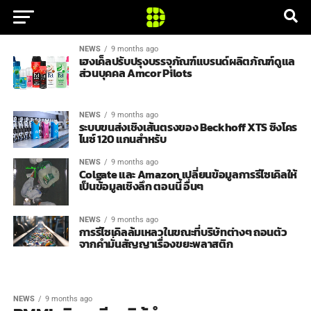
NEWS
9 months ago
เฮงเค็ลปรับปรุงบรรจุภัณฑ์แบรนด์ผลิตภัณฑ์ดูแล
ส่วนบุคคล Amcor Pilots
NEWS
9 months ago
ระบบขนส่งเชิงเส้นตรงของ Beckhoff XTS ซิงโคร
ไนซ์ 120 แกนสำหรับ
NEWS
9 months ago
Colgate และ Amazon เปลี่ยนข้อมูลการรีไซเคิลให้
เป็นข้อมูลเชิงลึก ตอนนี้ อื่นๆ
NEWS
9 months ago
การรีไซเคิลล้มเหลวในขณะที่บริษัทต่างๆ ถอนตัว
จากคำมั่นสัญญาเรื่องขยะพลาสติก
NEWS
9 months ago