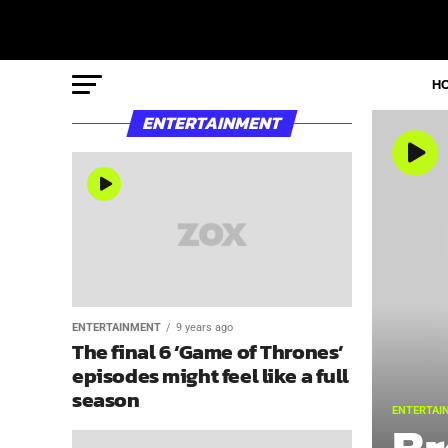
H
ENTERTAINMENT
ENTERTAINMENT
9 years ago
The final 6 ‘Game of Thrones’
episodes might feel like a full
season
ENTERTAI