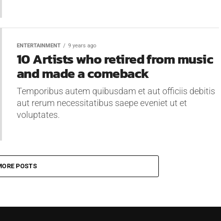
ENTERTAINMENT
9 years ago
10 Artists who retired from music
and made a comeback
Temporibus autem quibusdam et aut officiis debitis
aut rerum necessitatibus saepe eveniet ut et
voluptates.
MORE POSTS