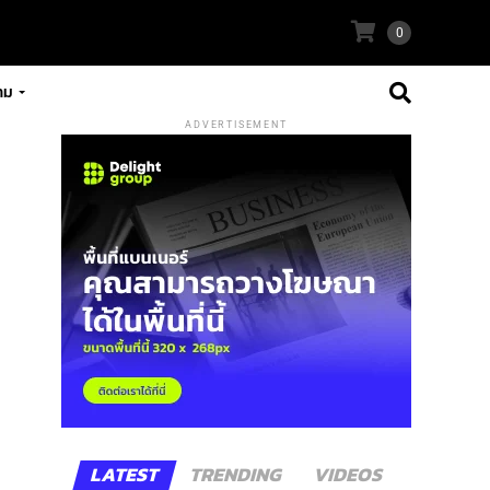
0
าม
ADVERTISEMENT
LATEST
TRENDING
VIDEOS