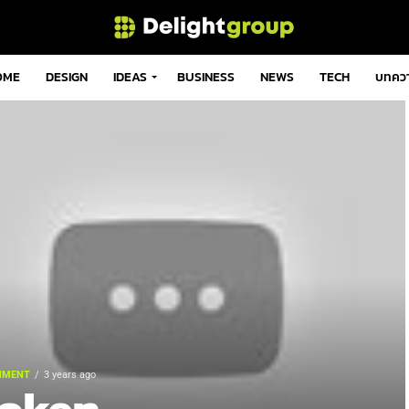
OME
DESIGN
IDEAS
BUSINESS
NEWS
TECH
บทคว
NMENT
3 years ago