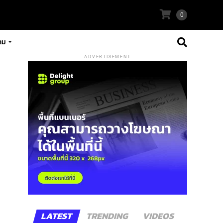
0
าม
ADVERTISEMENT
LATEST
TRENDING
VIDEOS