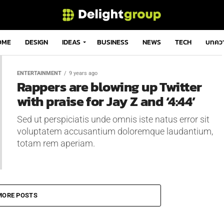
OME
DESIGN
IDEAS
BUSINESS
NEWS
TECH
บทคว
ENTERTAINMENT
9 years ago
Rappers are blowing up Twitter
with praise for Jay Z and ‘4:44’
Sed ut perspiciatis unde omnis iste natus error sit
voluptatem accusantium doloremque laudantium,
totam rem aperiam.
MORE POSTS