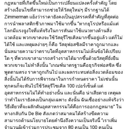
กฎหมายที่เกิดขึ้นใหม่เป็นการเปลี่ยนแปลงครั้งสำคัญ โดย
สร้างเงื่อนไขที่สามารถช่วยให้วัสดุใหม่ๆ มีรากฐานได้
Zimmerman แย้งว่าราคายังคงเป็นอุปสรรคที่สำคัญที่สุดต่อ
การนำพลาสติกชีวภาพมาใช้มากขึ้น “หากยุโรปหรือแม้แต่
โลกมีแรงจูงใจที่แท้จริงในการหันมาใช้แนวทางด้านสิ่ง
แวดล้อม พวกเขาคงจะใช้วัสดุรีไซเคิลมากขึ้นอยู่แล้ว แต่ก็ไม่
ได้ใช้ และเหตุผลง่ายๆ ก็คือ วัสดุฟอสซิลมีราคาถูกมากและ
นั่นหมายความว่าตราบใดที่อุตสาหกรรมไม่เห็นข้อได้เปรียบ
ใด ๆ ที่พวกเขาสามารถสร้างรายได้มากขึ้นด้วยวัสดุที่ยั่งยืน
พวกเขาจะไม่ทำสิ่งนั้น “เกณฑ์มาตรฐานคือธุรกิจฟอสซิล ซึ่ง
พูดตามตรง ราคาถูกเกินไป และผลกระทบต่อสิ่งแวดล้อมของ
สิ่งนั้นไม่ได้รับการพิจารณาในการกำหนดราคา ไม่เช่นนั้น
ทุกคนก็จะหันไปใช้วัสดุรีไซเคิล 100 เปอร์เซ็นต์ แต่
อุตสาหกรรมไม่ได้ทำอย่างนั้น และนั่นคือ น่าเสียดาย เหตุผล
ว่าทำไมเรายังคงเป็นกลุ่มเฉพาะ ดังนั้น ฉันเชื่ออย่างแท้จริงว่า
วิธีเดียวที่จะผลักดันอุตสาหกรรมได้คือการออกกฎหมาย” ใน
ทางกลับกัน De Bie สังเกตว่าสมาคมได้สร้างขีดความ
สามารถด้านนโยบายโดยคำนึงถึงความเป็นจริงนี้ “เราเพิ่ม
จำนวนผู้เข้าร่วมการประชุมจาก 80 คนเป็น 100 คนเป็น