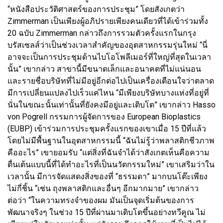
“หนังสือประวัติศาสตร์ของการประชุม” โดยสังเกตว่า
Zimmerman เป็นเพียงผู้อภิปรายเพียงคนเดียวที่ได้เข้าร่วมทั้ง
20 ฉบับ Zimmerman กล่าวถึงการรวมตัวครั้งแรกในกรุง
บรัสเซลส์ว่าเป็นช่วงเวลาสำคัญของอุตสาหกรรมรุ่นใหม่ “นี่
อาจจะเป็นการประชุมด้านไบโอโพลีเมอร์ที่ใหญ่ที่สุดในเวลา
นั้น” เขากล่าว สาขานี้มีขนาดเล็กและอนาคตที่ไม่แน่นอน
และรายชื่อบริษัทที่ไม่มีอยู่อีกต่อไปเป็นเครื่องเตือนใจว่าตลาด
มีการเปลี่ยนแปลงไปเร็วแค่ไหน “มีเพียงบริษัทบางแห่งที่อยู่ที่
นั่นในขณะนั้นเท่านั้นที่ยังคงมีอยู่และเติบโต” เขากล่าว Hasso
von Pogrell กรรมการผู้จัดการของ European Bioplastics
(EUBP) เข้าร่วมการประชุมครั้งแรกของเขาเมื่อ 15 ปีที่แล้ว
โดยไม่มีพื้นฐานในอุตสาหกรรมนี้ “ฉันไม่รู้ว่าพลาสติกชีวภาพ
คืออะไร” เขายอมรับ “แต่สิ่งที่ฉันจำได้ว่าสังเกตเห็นคือความ
ตื่นเต้นแบบนี้ที่ได้ทำอะไรที่เป็นนวัตกรรมใหม่” เขาเสริมว่าใน
เวลานั้น มีการจัดแสดงสิ่งของที่ “ธรรมดา” มากบนโต๊ะเพียง
ไม่กี่ชิ้น “เช่น ถุงพลาสติกและอื่นๆ อีกมากมาย” เขากล่าว
ต่อว่า “ในความทรงจำของผม มันเป็นจุดเริ่มต้นของการ
พัฒนาจริงๆ ในช่วง 15 ปีที่ผ่านมาเติบโตขึ้นอย่างทวีคูณ ไม่