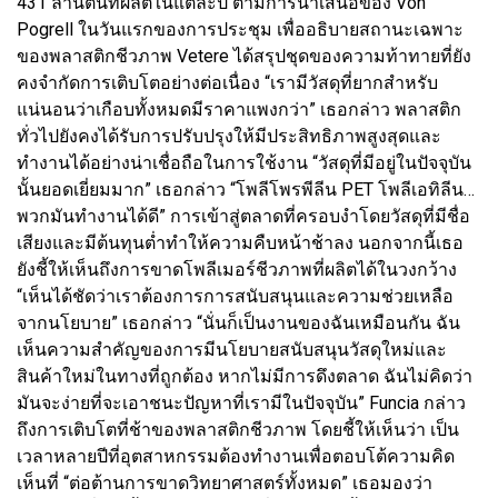
431 ล้านตันที่ผลิตในแต่ละปี ตามการนำเสนอของ Von
Pogrell ในวันแรกของการประชุม เพื่ออธิบายสถานะเฉพาะ
ของพลาสติกชีวภาพ Vetere ได้สรุปชุดของความท้าทายที่ยัง
คงจำกัดการเติบโตอย่างต่อเนื่อง “เรามีวัสดุที่ยากสำหรับ
แน่นอนว่าเกือบทั้งหมดมีราคาแพงกว่า” เธอกล่าว พลาสติก
ทั่วไปยังคงได้รับการปรับปรุงให้มีประสิทธิภาพสูงสุดและ
ทำงานได้อย่างน่าเชื่อถือในการใช้งาน “วัสดุที่มีอยู่ในปัจจุบัน
นั้นยอดเยี่ยมมาก” เธอกล่าว “โพลีโพรพีลีน PET โพลีเอทิลีน…
พวกมันทำงานได้ดี” การเข้าสู่ตลาดที่ครอบงำโดยวัสดุที่มีชื่อ
เสียงและมีต้นทุนต่ำทำให้ความคืบหน้าช้าลง นอกจากนี้เธอ
ยังชี้ให้เห็นถึงการขาดโพลีเมอร์ชีวภาพที่ผลิตได้ในวงกว้าง
“เห็นได้ชัดว่าเราต้องการการสนับสนุนและความช่วยเหลือ
จากนโยบาย” เธอกล่าว “นั่นก็เป็นงานของฉันเหมือนกัน ฉัน
เห็นความสำคัญของการมีนโยบายสนับสนุนวัสดุใหม่และ
สินค้าใหม่ในทางที่ถูกต้อง หากไม่มีการดึงตลาด ฉันไม่คิดว่า
มันจะง่ายที่จะเอาชนะปัญหาที่เรามีในปัจจุบัน” Funcia กล่าว
ถึงการเติบโตที่ช้าของพลาสติกชีวภาพ โดยชี้ให้เห็นว่า เป็น
เวลาหลายปีที่อุตสาหกรรมต้องทำงานเพื่อตอบโต้ความคิด
เห็นที่ “ต่อต้านการขาดวิทยาศาสตร์ทั้งหมด” เธอมองว่า