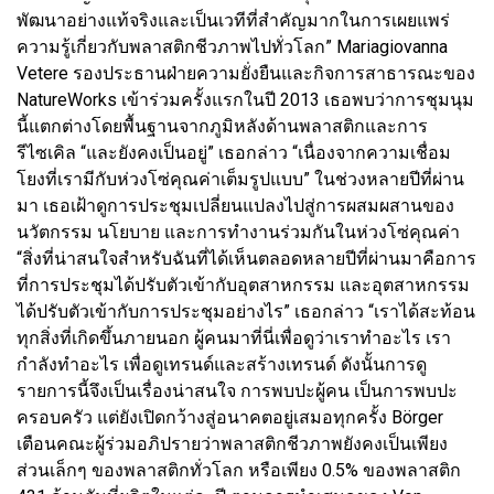
พัฒนาอย่างแท้จริงและเป็นเวทีที่สำคัญมากในการเผยแพร่
ความรู้เกี่ยวกับพลาสติกชีวภาพไปทั่วโลก” Mariagiovanna
Vetere รองประธานฝ่ายความยั่งยืนและกิจการสาธารณะของ
NatureWorks เข้าร่วมครั้งแรกในปี 2013 เธอพบว่าการชุมนุม
นี้แตกต่างโดยพื้นฐานจากภูมิหลังด้านพลาสติกและการ
รีไซเคิล “และยังคงเป็นอยู่” เธอกล่าว “เนื่องจากความเชื่อม
โยงที่เรามีกับห่วงโซ่คุณค่าเต็มรูปแบบ” ในช่วงหลายปีที่ผ่าน
มา เธอเฝ้าดูการประชุมเปลี่ยนแปลงไปสู่การผสมผสานของ
นวัตกรรม นโยบาย และการทำงานร่วมกันในห่วงโซ่คุณค่า
“สิ่งที่น่าสนใจสำหรับฉันที่ได้เห็นตลอดหลายปีที่ผ่านมาคือการ
ที่การประชุมได้ปรับตัวเข้ากับอุตสาหกรรม และอุตสาหกรรม
ได้ปรับตัวเข้ากับการประชุมอย่างไร” เธอกล่าว “เราได้สะท้อน
ทุกสิ่งที่เกิดขึ้นภายนอก ผู้คนมาที่นี่เพื่อดูว่าเราทำอะไร เรา
กำลังทำอะไร เพื่อดูเทรนด์และสร้างเทรนด์ ดังนั้นการดู
รายการนี้จึงเป็นเรื่องน่าสนใจ การพบปะผู้คน เป็นการพบปะ
ครอบครัว แต่ยังเปิดกว้างสู่อนาคตอยู่เสมอทุกครั้ง Börger
เตือนคณะผู้ร่วมอภิปรายว่าพลาสติกชีวภาพยังคงเป็นเพียง
ส่วนเล็กๆ ของพลาสติกทั่วโลก หรือเพียง 0.5% ของพลาสติก