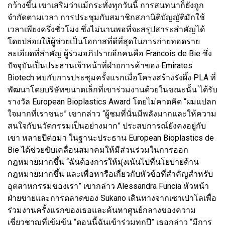
กว้างขึ้น เขาเสริมว่าแม้กระทั่งทุกวันนี้ การสนทนาก็ยังถูก
จำกัดตามเวลา การประชุมกับสมาชิกสภานิติบัญญัติมักใช้
เวลาเพียงครึ่งชั่วโมง ซึ่งไม่นานพอที่จะสรุปสาระสำคัญได้
โดยปล่อยให้ผู้ช่วยเป็นโอกาสที่ดีที่สุดในการถ่ายทอดราย
ละเอียดที่สำคัญ ผู้ร่วมอภิปรายอีกคนคือ Francois de Bie ซึ่ง
ปัจจุบันเป็นประธานเจ้าหน้าที่ฝ่ายการค้าของ Emirates
Biotech พบกับการประชุมครั้งแรกเมื่อโครงสร้างรังผึ้ง PLA ที่
พัฒนาโดยบริษัทขนาดเล็กที่เขาร่วมงานด้วยในขณะนั้น ได้รับ
รางวัล European Bioplastics Award โดยไม่คาดคิด “ผมแปลก
ใจมากที่เราชนะ” เขากล่าว “ผู้ชมที่นั่นมีพลังมากและให้ความ
สนใจกับนวัตกรรมเป็นอย่างมาก” ประสบการณ์ยังคงอยู่กับ
เขา หลายปีต่อมา ในฐานะประธาน European Bioplastics de
Bie ได้ช่วยขับเคลื่อนสมาคมให้มีส่วนร่วมในการออก
กฎหมายมากขึ้น “ฉันต้องการให้มุ่งเน้นไปที่นโยบายด้าน
กฎหมายมากขึ้น และเพื่อหารือเกี่ยวกับหัวข้อที่สำคัญสำหรับ
อุตสาหกรรมของเรา” เขากล่าว Alessandra Funcia หัวหน้า
ฝ่ายขายและการตลาดของ Sukano เดินทางจากเซาเปาโลเพื่อ
ร่วมงานครั้งแรกของเธอและค้นหาศูนย์กลางของความ
เชี่ยวชาญที่เข้มข้น “ตอนนี้ฉันเข้าร่วมทุกปี” เธอกล่าว “มีการ