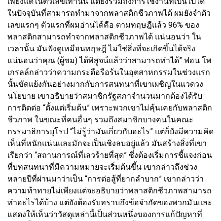
เพียงแต่ในตัวเลขเท่านั้น แต่ยังรวมถึงการใช้งานที่เป็นไปได้
ในปัจจุบันที่สามารถทำมาจากพลาสติกชีวภาพได้ ผมยังจำตัว
เลขแรกๆ ตัวแรกที่ผมอ่านได้คือ ตามทฤษฎีแล้ว 96% ของ
พลาสติกสามารถทำจากพลาสติกชีวภาพได้ แน่นอนว่า ใน
เวลานั้น มันฟังดูเหมือนทฤษฎี ไม่ใช่สิ่งที่จะเกิดขึ้นได้จริง
แน่นอนว่าคุณ (ผู้ชม) ได้พิสูจน์แล้วว่าสามารถทำได้” ฟอน โพ
เกรลล์กล่าวว่าความกระตือรือร้นในอุตสาหกรรมในช่วงแรก
นั้นขัดแย้งกันอย่างมากกับการสนทนาที่เขาเผชิญในแวดวง
นโยบาย เขาอธิบายว่าสมาชิกรัฐสภาจำนวนมากต้องได้รับ
การติดต่อ “ตั้งแต่เริ่มต้น” เพราะพวกเขาไม่คุ้นเคยกับพลาสติก
ชีวภาพ ในขณะที่คนอื่นๆ รวมถึงสมาชิกบางคนในคณะ
กรรมาธิการยุโรป “ไม่รู้ว่ามันเกี่ยวกับอะไร” แต่ก็ยังมีความคิด
เห็นที่หนักแน่นและมักจะเป็นเชิงลบอยู่แล้ว มันสร้างสิ่งที่เขา
เรียกว่า “สถานการณ์ที่เลวร้ายที่สุด” ซึ่งต้องเริ่มการชี้แจงก่อน
ที่บทสนทนาที่มีความหมายจะเริ่มต้นขึ้น เขากล่าวถึงช่วง
หลายปีที่ผ่านมาว่าเป็น “การต่อสู้ที่ยากลำบาก” เขากล่าวว่า
ความท้าทายไม่เพียงแต่จะอธิบายว่าพลาสติกชีวภาพสามารถ
ทำอะไรได้บ้าง แต่ยังต้องรับทราบถึงข้อจำกัดของพวกมันและ
แสดงให้เห็นว่าวัสดุเหล่านี้เป็นส่วนหนึ่งของการแก้ปัญหาที่