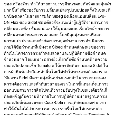
ของเครื่องจักร ทำให้สายการบรรจุมีขนาดกะทัดรัดและคุ้มค่า
มากขึ้น” เพื่อรองรับการเปลี่ยนแปลงรูปแบบบ่อยครั้งในขณะที่
ปกป้องเวลาในสายการผลิต Sibeg ยังเลือกแอปเปลี่ยน Evo-
ON Flex ของ Sidel ซอฟต์แวร์จะแนะนำผู้ปฏิบัติงานผ่านการ
เปลี่ยนขวดทีละขั้นตอน และให้มุมมองแบบเรียลไทม์ของการ
เปลี่ยนตามกำหนดการตลอดกะ โดยมีจุดมุ่งหมายเพื่อลด
ความแปรปรวนและจำกัดเวลาหยุดทำงาน การดำเนินการ
ภายใต้ข้อกำหนดที่เข้มงวด Sibeg กำหนดลักษณะของการ
ดำเนินโครงการตามกำหนดเวลาและปฏิบัติตามข้อกำหนด
จำนวนมาก โดยเฉพาะอย่างยิ่งเกี่ยวกับข้อกำหนดด้านความ
ปลอดภัยปลอดเชื้อ Tornatore ให้เครดิตทีมงานของ Sidel ใน
การฝ่าฟันข้อจำกัดเหล่านั้นโดยไม่ทำให้ทางลาดต้องตกราง:
“ทีมงาน Sidel มีความมุ่งมั่นอย่างแรงกล้าในการตอบสนอง
ความต้องการและลำดับเวลาของเราในทุกขั้นตอนตั้งแต่การ
ออกแบบสายการผลิตไปจนถึงการปรับปรุงในขณะเดียวกันก็
ต้องเผชิญกับความท้าทายในการปฏิบัติตามมาตรฐานความ
ปลอดภัยที่เข้มงวดของ Coca-Cola การอุทิศตนของพวกเขา
ทำให้มั่นใจได้ว่ากระบวนการจะราบรื่นโดยไม่กระทบต่อ
คุณภาพหรือการปฏิบัติตามข้อกำหนด” Gianluca Tornatore ผู้