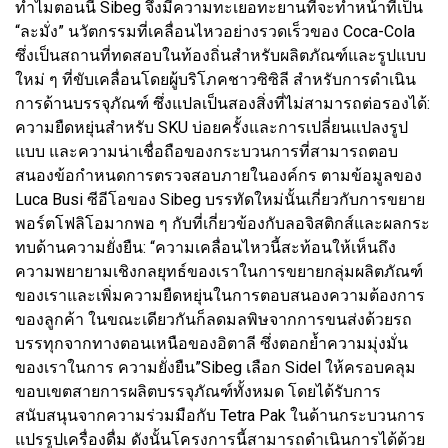
ทำไมตอนนี้ Sibeg จึงมีความทะเยอทะยานที่จะทำหน้าที่เป็น
“ละมั่ง” นวัตกรรมที่เคลื่อนไหวอย่างรวดเร็วของ Coca-Cola
ซึ่งเป็นสถานที่ทดสอบในท้องถิ่นสำหรับผลิตภัณฑ์และรูปแบบ
ใหม่ ๆ ที่ขับเคลื่อนโดยผู้บริโภคชาวซิซิลี สำหรับการดำเนิน
การด้านบรรจุภัณฑ์ ซึ่งแปลเป็นสองสิ่งที่ไม่สามารถต่อรองได้:
ความยืดหยุ่นสำหรับ SKU บ่อยครั้งและการเปลี่ยนแปลงรูป
แบบ และความน่าเชื่อถือของกระบวนการที่สามารถตอบ
สนองข้อกำหนดการตรวจสอบภายในองค์กร ตามข้อมูลของ
Luca Busi ซีอีโอของ Sibeg บรรทัดใหม่นั้นเกี่ยวกับการขยาย
พอร์ตโฟลิโอมากพอ ๆ กับที่เกี่ยวข้องกับลอจิสติกส์และผลกระ
ทบด้านความยั่งยืน: “ความเคลื่อนไหวนี้สะท้อนให้เห็นถึง
ความพยายามเชิงกลยุทธ์ของเราในการขยายกลุ่มผลิตภัณฑ์
ของเราและเพิ่มความยืดหยุ่นในการตอบสนองความต้องการ
ของลูกค้า ในขณะเดียวกันก็ลดมลพิษจากการขนส่งด้วยรถ
บรรทุกจากทางตอนเหนือของอิตาลี ซึ่งตอกย้ำความมุ่งมั่น
ของเราในการ ความยั่งยืน”Sibeg เลือก Sidel ให้ครอบคลุม
ขอบเขตสายการผลิตบรรจุภัณฑ์ทั้งหมด โดยได้รับการ
สนับสนุนจากความร่วมมือกับ Tetra Pak ในด้านกระบวนการ
แปรรูปเครื่องดื่ม ดังนั้นโครงการนี้สามารถดำเนินการได้ด้วย