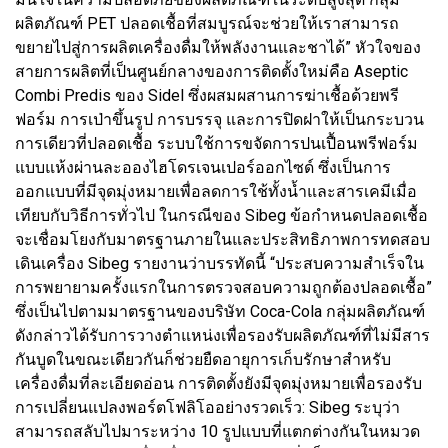
ผลิตภัณฑ์ PET ปลอดเชื้อที่สมบูรณ์จะช่วยให้เราสามารถ
ขยายไปสู่การผลิตเครื่องดื่มให้พลังงานและชาได้” หัวใจของ
สายการผลิตที่เป็นศูนย์กลางของการติดตั้งใหม่คือ Aseptic
Combi Predis ของ Sidel ซึ่งผสมผสานการฆ่าเชื้อด้วยพรี
ฟอร์ม การเป่าขึ้นรูป การบรรจุ และการปิดฝาให้เป็นกระบวน
การเดียวที่ปลอดเชื้อ ระบบใช้การขจัดการปนเปื้อนพรีฟอร์ม
แบบแห้งผ่านละอองไฮโดรเจนเปอร์ออกไซด์ ซึ่งเป็นการ
ออกแบบที่มีจุดมุ่งหมายเพื่อลดการใช้ทั้งน้ำและสารเคมีเมื่อ
เทียบกับวิธีการทั่วไป ในกรณีของ Sibeg ข้อกำหนดปลอดเชื้อ
จะเชื่อมโยงกับมาตรฐานภายในและประสิทธิภาพการทดสอบ
เดินเครื่อง Sibeg รายงานว่าบรรทัดนี้ “ประสบความสำเร็จใน
การพยายามครั้งแรกในการตรวจสอบความถูกต้องปลอดเชื้อ”
ซึ่งเป็นไปตามมาตรฐานของบริษัท Coca-Cola กลุ่มผลิตภัณฑ์
ดังกล่าวได้รับการวางตำแหน่งเพื่อรองรับผลิตภัณฑ์ที่ไม่มีสาร
กันบูดในขณะเดียวกันก็ช่วยยืดอายุการเก็บรักษาสำหรับ
เครื่องดื่มที่ละเอียดอ่อน การติดตั้งยังมีจุดมุ่งหมายเพื่อรองรับ
การเปลี่ยนแปลงพอร์ตโฟลิโออย่างรวดเร็ว: Sibeg ระบุว่า
สามารถสลับไปมาระหว่าง 10 รูปแบบที่แตกต่างกันในหมวด