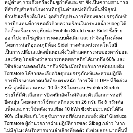
หมู่ต่างๆ รวมถึงเครื่องดื่มชูกำลังและชา ซึ่งเป็นความสามารถ
ที่สำคัญสำหรับโรงงานที่อยู่ในตำแหน่งที่เป็นพื้นที่พิสูจน์
สำหรับเครื่องดื่มใหม่ จุดสำคัญประการที่สองของบรรจุภัณฑ์:
การยืดแทนที่การหดตัวด้วยความร้อนในกระแสน้ำ Sibeg ได้
ติดตั้งเครื่องบรรจุหีบห่อ EvoFilm Stretch ของ Sidel ซึ่งย้าย
ออกไปจากโซลูชันการหดแบบดั้งเดิม และ กำจัดอุโมงค์หด
โดยการห่อที่อุณหภูมิห้อง Sidel วางตำแหน่งเทคโนโลยี
เป็นการเปลี่ยนแปลงขั้นตอนทั้งในด้านผลกระทบของคาร์บอน
และวัสดุ โดยอ้างว่าสามารถลดพลาสติกได้มากถึง 60% และ
ใช้พลังงานลดลงได้มากถึง 90% เมื่อเทียบกับการห่อแบบเดิม
Tornatore ให้รายละเอียดวัสดุบนบรรจุภัณฑ์และส่วนปฏิบัติ
การที่โรงงานคาดหวังที่จะตระหนัก: “การใช้ LLDPE ที่ยืดล่วง
หน้าสูงที่มีความหนา 10 ถึง 23 ไมครอน EvoFilm Stretch
ช่วยให้มีตัวเลือกการปิดผนึกอัตโนมัติและตัวเลือกการห่อที่
ยืดหยุ่น โดยลดการใช้พลาสติกลงจาก 26 กรัม ถึง 6 กรัมต่อ
แพ็คและการใช้พลังงานเพียง 10 kWh ซึ่งช่วยประหยัดได้ถึง
90% เมื่อเทียบกับโซลูชันการห่อฟิล์มหดแบบดั้งเดิม” Gianluca
Tornatore ผู้อำนวยการฝ่ายปฏิบัติการของ Sibeg กล่าว “หาก
ไม่มีอุโมงค์หรือสายพานลำเลียงที่หดตัว ยังช่วยลดขนาดพื้นที่