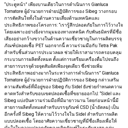
“ประตูหน้า” เพียงบานเดียวในการดำเนินการ Gianluca
Tornatore ผู้อำนวยการฝ่ายปฏิบัติการของ Sibeg วางกรอบ
การตัดสินใจทั้งในด้านความเสี่ยงด้านเทคนิคและ
ประสิทธิภาพของโครงการ: “เรารู้สึกปลอดภัยในการไว้วางใจ
โดยเฉพาะอย่างยิ่งจากมุมมองทางเทคนิค กับพันธมิตรที่มีชื่อ
เสียงอย่างกว้างขวางในด้านความเชี่ยวชาญในการผลิตบรรจุ
ภัณฑ์ปลอดเชื้อ PET นอกจากนี้ ความร่วมมือกับ Tetra Pak
สำหรับชิ้นส่วนการประมวลผล ช่วยให้เราสามารถครอบคลุม
กระบวนการผลิตทั้งหมด ตั้งแต่การเตรียมเครื่องดื่มไปจนถึง
สายการบรรจุด้วยจุดสัมผัสเพียงจุดเดียว ซึ่งช่วยเพิ่ม
ประสิทธิภาพอย่างมากในระหว่างการดำเนินการ” Gianluca
Tornatore ผู้อำนวยการฝ่ายปฏิบัติการของ Sibeg กล่าวเสริม
ความสัมพันธ์ที่มีอยู่ของ Sibeg กับ Sidel ยังช่วยกำหนดความ
คาดหวังสำหรับขอบเขตปลอดเชื้อที่ขยายออกไป: “Sidel และ
Sibeg แบ่งปันความร่วมมือที่มีมายาวนาน โดยก่อนหน้านี้มี
สายการผลิตทั้งหมดสำหรับบรรจุภัณฑ์ CSD (น้ำอัดลม) เป็น
อีกครั้งที่ Sibeg ให้ความไว้วางใจใน Sidel สำหรับการผลิต
แบบปลอดเชื้อ โดยอาศัยความเชี่ยวชาญที่มีชื่อเสียงเพื่อให้
มั่นใจในความปลอดภัยของผลิตภัณฑ์ในระดับสูงสุด กลุ่ม