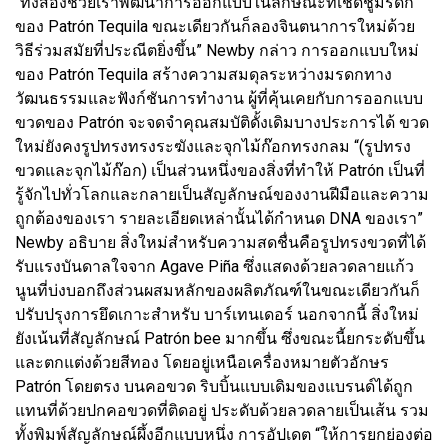
“ทั้งสองช่วยเราพัฒนาการออกแบบในลักษณะที่เชิดชูมรดก
ของ Patrón Tequila ขณะเดียวกันก็ลองจินตนาการใหม่ด้วย
วิธีร่วมสมัยที่ประณีตยิ่งขึ้น” Newby กล่าว การออกแบบใหม่
ของ Patrón Tequila สร้างความสมดุลระหว่างมรดกทาง
วัฒนธรรมและฟังก์ชันการทำงาน ผู้ที่คุ้นเคยกับการออกแบบ
ขวดของ Patrón จะจดจำคุณสมบัติดั้งเดิมบางประการได้ ขวด
ใหม่ยังคงรูปทรงทรงระฆังและจุกไม้ก๊อกทรงกลม “(รูปทรง
ขวดและจุกไม้ก๊อก) เป็นส่วนหนึ่งของสิ่งที่ทำให้ Patrón เป็นที่
รู้จักไปทั่วโลกและกลายเป็นสัญลักษณ์ของงานฝีมือและความ
ถูกต้องของเรา รายละเอียดเหล่านั้นได้กำหนด DNA ของเรา”
Newby อธิบาย สิ่งใหม่สำหรับความสดชื่นคือรูปทรงขวดที่ได้
รับแรงบันดาลใจจาก Agave Piña ซึ่งแสดงด้วยลวดลายแก้ว
นูนที่บ่งบอกถึงส่วนผสมหลักของผลิตภัณฑ์ในขณะเดียวกันก็
ปรับปรุงการยึดเกาะสำหรับ บาร์เทนเดอร์ นอกจากนี้ สิ่งใหม่
ยังเน้นที่สัญลักษณ์ Patrón bee มากขึ้น ซึ่งขณะนี้ยกระดับขึ้น
และตกแต่งด้วยสีทอง โดยอยู่เหนือเครื่องหมายตัวอักษร
Patrón โดยตรง บนคอขวด ริบบิ้นแบบเดิมของแบรนด์ได้ถูก
แทนที่ด้วยปกคอขวดที่ติดอยู่ ประดับด้วยลวดลายเป็นเส้น รวม
ทั้งพิมพ์สัญลักษณ์ผึ้งอีกแบบหนึ่ง การอัปเดต “ให้การยกย่องต่อ