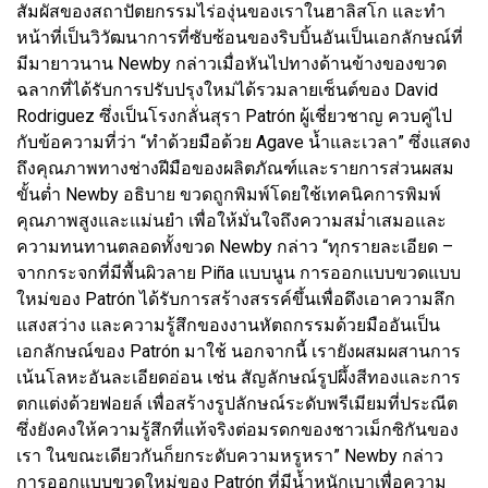
สัมผัสของสถาปัตยกรรมไร่องุ่นของเราในฮาลิสโก และทำ
หน้าที่เป็นวิวัฒนาการที่ซับซ้อนของริบบิ้นอันเป็นเอกลักษณ์ที่
มีมายาวนาน Newby กล่าวเมื่อหันไปทางด้านข้างของขวด
ฉลากที่ได้รับการปรับปรุงใหม่ได้รวมลายเซ็นต์ของ David
Rodriguez ซึ่งเป็นโรงกลั่นสุรา Patrón ผู้เชี่ยวชาญ ควบคู่ไป
กับข้อความที่ว่า “ทำด้วยมือด้วย Agave น้ำและเวลา” ซึ่งแสดง
ถึงคุณภาพทางช่างฝีมือของผลิตภัณฑ์และรายการส่วนผสม
ขั้นต่ำ Newby อธิบาย ขวดถูกพิมพ์โดยใช้เทคนิคการพิมพ์
คุณภาพสูงและแม่นยำ เพื่อให้มั่นใจถึงความสม่ำเสมอและ
ความทนทานตลอดทั้งขวด Newby กล่าว “ทุกรายละเอียด –
จากกระจกที่มีพื้นผิวลาย Piña แบบนูน การออกแบบขวดแบบ
ใหม่ของ Patrón ได้รับการสร้างสรรค์ขึ้นเพื่อดึงเอาความลึก
แสงสว่าง และความรู้สึกของงานหัตถกรรมด้วยมืออันเป็น
เอกลักษณ์ของ Patrón มาใช้ นอกจากนี้ เรายังผสมผสานการ
เน้นโลหะอันละเอียดอ่อน เช่น สัญลักษณ์รูปผึ้งสีทองและการ
ตกแต่งด้วยฟอยล์ เพื่อสร้างรูปลักษณ์ระดับพรีเมียมที่ประณีต
ซึ่งยังคงให้ความรู้สึกที่แท้จริงต่อมรดกของชาวเม็กซิกันของ
เรา ในขณะเดียวกันก็ยกระดับความหรูหรา” Newby กล่าว
การออกแบบขวดใหม่ของ Patrón ที่มีน้ำหนักเบาเพื่อความ