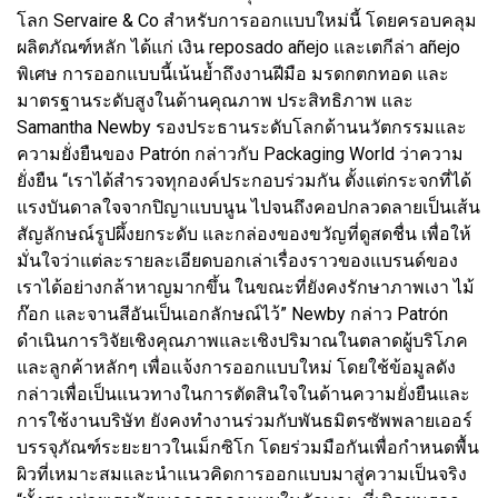
โลก Servaire & Co สำหรับการออกแบบใหม่นี้ โดยครอบคลุม
ผลิตภัณฑ์หลัก ได้แก่ เงิน reposado añejo และเตกีล่า añejo
พิเศษ การออกแบบนี้เน้นย้ำถึงงานฝีมือ มรดกตกทอด และ
มาตรฐานระดับสูงในด้านคุณภาพ ประสิทธิภาพ และ
Samantha Newby รองประธานระดับโลกด้านนวัตกรรมและ
ความยั่งยืนของ Patrón กล่าวกับ Packaging World ว่าความ
ยั่งยืน “เราได้สำรวจทุกองค์ประกอบร่วมกัน ตั้งแต่กระจกที่ได้
แรงบันดาลใจจากปิญาแบบนูน ไปจนถึงคอปกลวดลายเป็นเส้น
สัญลักษณ์รูปผึ้งยกระดับ และกล่องของขวัญที่ดูสดชื่น เพื่อให้
มั่นใจว่าแต่ละรายละเอียดบอกเล่าเรื่องราวของแบรนด์ของ
เราได้อย่างกล้าหาญมากขึ้น ในขณะที่ยังคงรักษาภาพเงา ไม้
ก๊อก และจานสีอันเป็นเอกลักษณ์ไว้” Newby กล่าว Patrón
ดำเนินการวิจัยเชิงคุณภาพและเชิงปริมาณในตลาดผู้บริโภค
และลูกค้าหลักๆ เพื่อแจ้งการออกแบบใหม่ โดยใช้ข้อมูลดัง
กล่าวเพื่อเป็นแนวทางในการตัดสินใจในด้านความยั่งยืนและ
การใช้งานบริษัท ยังคงทำงานร่วมกับพันธมิตรซัพพลายเออร์
บรรจุภัณฑ์ระยะยาวในเม็กซิโก โดยร่วมมือกันเพื่อกำหนดพื้น
ผิวที่เหมาะสมและนำแนวคิดการออกแบบมาสู่ความเป็นจริง