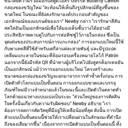
ขึ้นโดยความร่วมมือกับสตูดิโอสร้างสรรค์ Butterfly Cannon
กล่องของขวัญใหม่ “สะท้อนให้เห็นถึงรูปลักษณ์ที่สูงขึ้นของ
ขวดใหม่ ในขณะที่ยังคงรักษาองค์ประกอบสำคัญของ
เอกลักษณ์ของแบรนด์ของเรา” Newby กล่าว “เรารักษาสีสัน
สดใสอันเป็นเอกลักษณ์เพื่อให้มองเห็นชั้นวางได้อย่างมี
ประสิทธิภาพควบคู่ไปกับการห่อทิชชู่ไว้ภายในกล่อง ซึ่งเป็น
จุดเด่นของประสบการณ์การแกะกล่อง” การออกแบบใหม่นี้ใช้
กับพาเลทสีที่ใช้สำหรับเตกีล่าแต่ละสายพันธุ์ และมีรูปแปด
เหลี่ยมแกะลายในขณะที่ล้อมรอบเครื่องหมายโลโก้ Patrón
นอกจากนี้ยังมีรหัส QR ที่นำทางผู้บริโภคไปยังสูตรค็อกเทลอัน
เป็นเอกลักษณ์ แม้ว่าการออกแบบจะใหม่ โครงสร้างและ
ขนาดของกล่องของขวัญจะยกมาจากการทำซ้ำครั้งก่อน การ
เปิดตัวทั่วโลกแบบเป็นขั้นตอน การออกแบบขวดและบรรจุ
ภัณฑ์ใหม่มีวางจำหน่ายแล้วในขณะนี้และเปิดตัวในตลาดทั่ว
โลกด้วยแนวทางแบบแบ่งเป็นระยะ “ส่วนใหญ่ของการตัดสิน
ใจครั้งนั้นเกี่ยวกับความรับผิดชอบ” Newby อธิบาย “เรา
ต้องการลดการตัดวัสดุที่มีอยู่ให้เหลือน้อยที่สุด ดังนั้น การเปิด
ตัวแบบเป็นขั้นตอนนี้ช่วยให้เราเปลี่ยนผ่านในลักษณะที่คำนึง
ถึงของเสียมากขึ้น” เนื่องจากการเปิดตัวแบบเป็นขั้นตอนนี้ ทั้ง