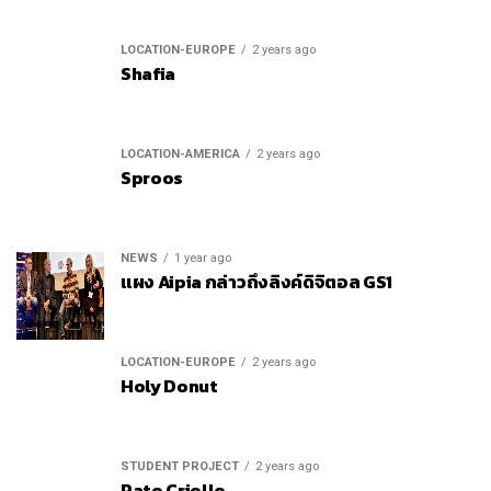
LOCATION-EUROPE
2 years ago
Shafia
LOCATION-AMERICA
2 years ago
Sproos
NEWS
1 year ago
แผง Aipia กล่าวถึงลิงค์ดิจิตอล GS1
LOCATION-EUROPE
2 years ago
Holy Donut
STUDENT PROJECT
2 years ago
Pato Criollo