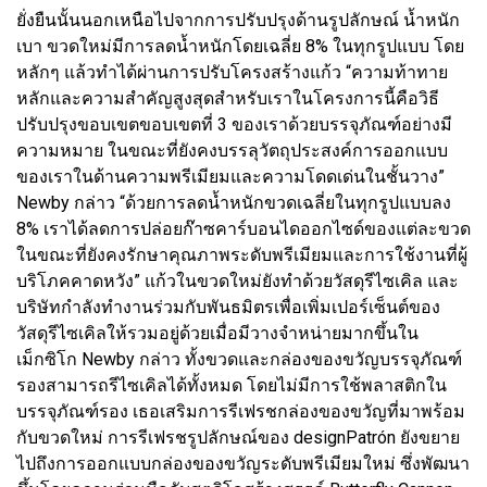
ยั่งยืนนั้นนอกเหนือไปจากการปรับปรุงด้านรูปลักษณ์ น้ำหนัก
เบา ขวดใหม่มีการลดน้ำหนักโดยเฉลี่ย 8% ในทุกรูปแบบ โดย
หลักๆ แล้วทำได้ผ่านการปรับโครงสร้างแก้ว “ความท้าทาย
หลักและความสำคัญสูงสุดสำหรับเราในโครงการนี้คือวิธี
ปรับปรุงขอบเขตขอบเขตที่ 3 ของเราด้วยบรรจุภัณฑ์อย่างมี
ความหมาย ในขณะที่ยังคงบรรลุวัตถุประสงค์การออกแบบ
ของเราในด้านความพรีเมียมและความโดดเด่นในชั้นวาง”
Newby กล่าว “ด้วยการลดน้ำหนักขวดเฉลี่ยในทุกรูปแบบลง
8% เราได้ลดการปล่อยก๊าซคาร์บอนไดออกไซด์ของแต่ละขวด
ในขณะที่ยังคงรักษาคุณภาพระดับพรีเมียมและการใช้งานที่ผู้
บริโภคคาดหวัง” แก้วในขวดใหม่ยังทำด้วยวัสดุรีไซเคิล และ
บริษัทกำลังทำงานร่วมกับพันธมิตรเพื่อเพิ่มเปอร์เซ็นต์ของ
วัสดุรีไซเคิลให้รวมอยู่ด้วยเมื่อมีวางจำหน่ายมากขึ้นใน
เม็กซิโก Newby กล่าว ทั้งขวดและกล่องของขวัญบรรจุภัณฑ์
รองสามารถรีไซเคิลได้ทั้งหมด โดยไม่มีการใช้พลาสติกใน
บรรจุภัณฑ์รอง เธอเสริมการรีเฟรชกล่องของขวัญที่มาพร้อม
กับขวดใหม่ การรีเฟรชรูปลักษณ์ของ designPatrón ยังขยาย
ไปถึงการออกแบบกล่องของขวัญระดับพรีเมียมใหม่ ซึ่งพัฒนา