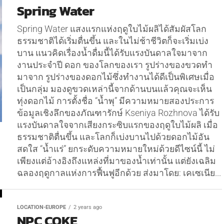
Spring Water
Spring Water แสงแรกแห่งฤดูใบไม้ผลิได้สัมผัสโลก
ธรรมชาติได้เริ่มตื่นขึ้น และในไม่ช้าชีวิตก็จะเริ่มเบ่ง
บาน แนวคิดเรื่องน้ำดื่มนี้ได้รับแรงบันดาลใจมาจาก
งานประจำปี ดอก ของโลกของเรา รูปร่างของขวดทำ
มาจาก รูปร่างของดอกไม้ซึ่งทำงานได้ดีเป็นพิเศษเมื่อ
เป็นกลุ่ม มองดูขวดเหล่านี้จากด้านบนแล้วคุณจะเห็น
ทุ่งดอกไม้ การตั้งชื่อ “น้ำพุ” มีความหมายสองประการ
ข้อมูลเชิงลึกของภัณฑารักษ์ Kseniya Rozhnova ได้รับ
แรงบันดาลใจจากเสียงกระซิบแรกของฤดูใบไม้ผลิ เมื่อ
ธรรมชาติตื่นขึ้น และโลกก็เบ่งบานไปด้วยดอกไม้อัน
สดใส “น้ำแร่” ยกระดับความหมายใหม่ด้วยดีไซน์นี้ ไม่
เพียงแต่อ้างอิงถึงแหล่งที่มาของน้ำเท่านั้น แต่ยังเฉลิม
ฉลองฤดูกาลแห่งการฟื้นฟูอีกด้วย ส่งมาโดย: เคเซเนีย...
LOCATION-EUROPE
2 years ago
NPC COKE