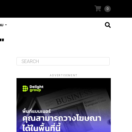
0
าม
"
ADVERTISEMENT