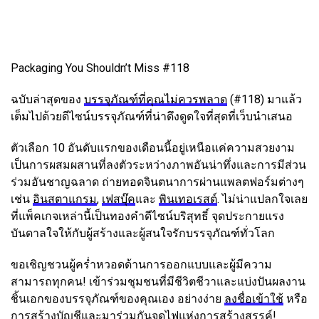
Packaging You Shouldn’t Miss #118
ฉบับล่าสุดของ
บรรจุภัณฑ์ที่คุณไม่ควรพลาด
(#118) มาแล้ว
เต็มไปด้วยดีไซน์บรรจุภัณฑ์ที่น่าดึงดูดใจที่สุดที่เว็บนำเสนอ
ตัวเลือก 10 อันดับแรกของเดือนนี้อยู่เหนือแค่ความสวยงาม
เป็นการผสมผสานที่ลงตัวระหว่างภาพอันน่าทึ่งและการมีส่วน
ร่วมอันชาญฉลาด ถ่ายทอดจินตนาการผ่านแพลตฟอร์มต่างๆ
เช่น
อินสตาแกรม
,
เฟสบุ๊ค
และ
พินเทอเรสต์
. ไม่น่าแปลกใจเลย
ที่แพ็คเกจเหล่านี้เป็นทองคำดีไซน์บริสุทธิ์ จุดประกายแรง
บันดาลใจให้กับผู้สร้างและผู้สนใจรักบรรจุภัณฑ์ทั่วโลก
ขอเชิญชวนผู้คร่ำหวอดด้านการออกแบบและผู้มีความ
สามารถทุกคน! เข้าร่วมชุมชนที่มีชีวิตชีวาและแบ่งปันผลงาน
ชิ้นเอกของบรรจุภัณฑ์ของคุณเอง อย่างง่าย
ลงชื่อเข้าใช้
หรือ
การสร้างบัญชี
และมาร่วมกันจุดไฟแห่งการสร้างสรรค์!