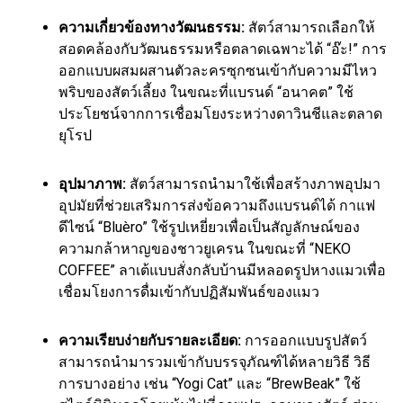
ความเกี่ยวข้องทางวัฒนธรรม:
สัตว์สามารถเลือกให้
สอดคล้องกับวัฒนธรรมหรือตลาดเฉพาะได้ “อ๊ะ!” การ
ออกแบบผสมผสานตัวละครซุกซนเข้ากับความมีไหว
พริบของสัตว์เลี้ยง ในขณะที่แบรนด์ “อนาคต” ใช้
ประโยชน์จากการเชื่อมโยงระหว่างดาวินชีและตลาด
ยุโรป
อุปมาภาพ:
สัตว์สามารถนำมาใช้เพื่อสร้างภาพอุปมา
อุปมัยที่ช่วยเสริมการส่งข้อความถึงแบรนด์ได้ กาแฟ
ดีไซน์ “Bluèro” ใช้รูปเหยี่ยวเพื่อเป็นสัญลักษณ์ของ
ความกล้าหาญของชาวยูเครน ในขณะที่ “NEKO
COFFEE” ลาเต้แบบสั่งกลับบ้านมีหลอดรูปหางแมวเพื่อ
เชื่อมโยงการดื่มเข้ากับปฏิสัมพันธ์ของแมว
ความเรียบง่ายกับรายละเอียด:
การออกแบบรูปสัตว์
สามารถนำมารวมเข้ากับบรรจุภัณฑ์ได้หลายวิธี วิธี
การบางอย่าง เช่น “Yogi Cat” และ “BrewBeak” ใช้