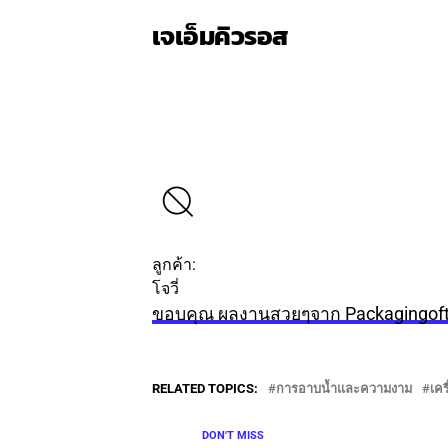
เจเอ็มคิวรอส
ติดตาม
ข้อความ
ลูกค้า:
โจวี่
ขอบคุณ ผลงานสวยๆจาก Packagingof
RELATED TOPICS:
การอาบน้ำและความงาม
เคร
DON'T MISS