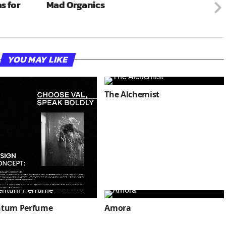
s for
Mad Organics
YOU MAY LIKE
The Alchemist
ntum Perfume
Amora