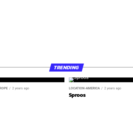
LC Virginia USA – Men
Products
TRENDING
ROPE
2 years ago
LOCATION-AMERICA
2 years ago
Sproos