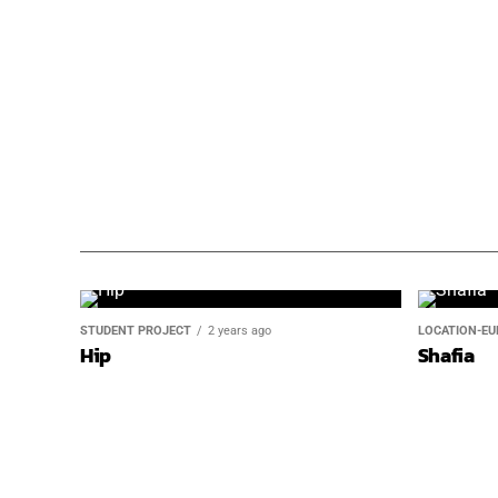
Val L
Hair 
STUDENT PROJECT
2 years ago
LOCATION-EU
Hip
Shafia