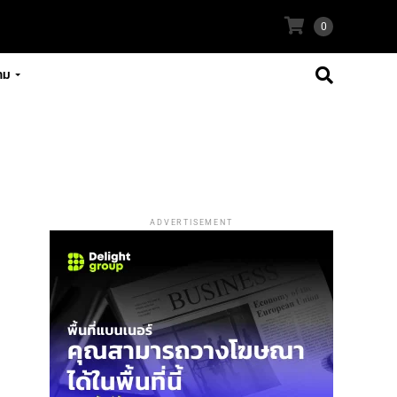
0
าม
ADVERTISEMENT