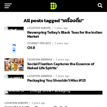
All posts tagged "เครื่องดื่ม"
LOCATION-EUROPE
2 years ago
Revamping Tetley’s Black Teas for the Indian
Market
STUDENT PROJECT
2 years ago
CH.8
LOCATION-AMERICA
2 years ago
Social Fixation Captures the Essence of
Naked Life Spirits’
LOCATION-AMERICA
2 years ago
Packaging You Shouldn’t Miss #121
LOCATION-EUROPE
2 years ago