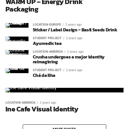
WARM UP – Energy Drink
Packaging
LOCATION-EUROPE
2 years ago
Sticker / Label Design – Basil Seeds Drink
STUDENT PROJECT
2 years ago
Ayurvedic tea
LOCATION-AMERICA
2 years ago
Crusha undergoes a major identity
reimagining
STUDENT PROJECT
2 years ago
Chá da Ilha
LOCATION-AMERICA
2 years ago
Ine Cafe Visual Identity