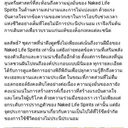
สุนทรียศาสตร์ที่สะท้อนถึงความมุ่งมั่นของ Naked Life
Spirits ในด้านความสง่างามและการไม่แบ่งแยก ด้วยแรง
บันดาลใจจากข้อความของพวกเขาในการโอบรับช่วงเวลา
แห่งชีวิตอย่างเต็มที่โดยไม่มีการประนีประนอม เราจึงเริ่มต้น
การเดินทางเพื่อรวบรวมแก่นแท้ของค็อกเทลแต่ละชนิด
ผลลัพธ์? ชุดภาพที่น่าดึงดูดซึ่งไม่เพียงแต่เน้นถึงงานฝีมือของ
Naked Life Spirits เท่านั้น แต่ยังถ่ายทอดข้อความที่เสริมพลัง
ของตัวเลือกและความน่าเชื่อถืออีกด้วย ตั้งแต่การจัดแสงที่นุ่ม
นวลชวนฝันไปจนถึงองค์ประกอบแบบมินิมอล ทุกรายละเอียด
ได้รับการดูแลจัดการอย่างพิถีพิถันเพื่อปลุกความรู้สึกถึงความ
ทะเยอทะยานและความประณีต ในขณะที่ภาคส่วนที่ไม่ดื่ม
แอลกอฮอล์ยังคงเติบโตอย่างต่อเนื่อง ความมุ่งมั่นของเรายัง
คงแน่วแน่ในการสร้างสรรค์เรื่องราวที่สร้างแรงบันดาลใจ
และโดนใจผู้บริโภค ด้วยความร่วมมือของเรา เราไม่เพียงแต่
ยกระดับการปรากฏตัวของ Naked Life Spirits เท่านั้น แต่ยัง
จุดประกายการสนทนาเกี่ยวกับความเป็นไปได้ที่ไร้ขีดจำกัด
ของการใช้ชีวิตอย่างไม่ประนีประนอม