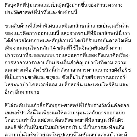
ถึงบุคลิกที่นุ่มนวลและเป็นผู้หญิงมากขึ้นของตัวละครทาง
ประวัติศาสตร์ที่น่าทึ่งและซับซ้อนนี้
ขวดสิบด้านที่สั่งทำพิเศษและมีเอกลักษณ์กลายเป็นจุดเริ่มต้น
ของแนวคิดการออกแบบนี้ และจากจานสีที่มีเอกลักษณ์นี้ เรา
ได้สำรวจจินตภาพและสัญลักษณ์ โดยได้รับแรงบันดาลใจเพิ่ม
เติมจากสมุนไพรหลัก 14 ชนิดที่ใช้ในจินสุดพิเศษนี้ ความ
ปรารถนาที่จะออกแบบขวดและฉลากที่แสดงถึงแนวคิดเรื่อง
การหาอาหารกลายเป็นประเด็นสำคัญ อย่างไรก็ตาม ความ
แตกต่างก็คือ สัตว์ชนิดนี้กำลังหาอาหารตามแนวชายฝั่งไอริช
ที่เป็นธรรมชาติและขรุขระ ซึ่งเต็มไปด้วยพืชพรรณเฮเทอร์
โหระพาป่า โคลเวอร์แดง แบล็กธอร์น และแซมไฟร์หิน และ
อื่นๆ อีกมากมาย
สีไล่ระดับในแก้วสื่อถึงพฤกษศาสตร์ที่ได้รับรางวัลนั่นคือดอก
เฮเทอร์ป่า สิ่งนี้ไม่เพียงแต่ให้ความนุ่มนวลกับการออกแบบ
โดยรวมเท่านั้น แต่ยังสะท้อนถึงขวดยาที่มีลายนูน มีพื้นผิว
และสี ซึ่งเป็นที่นิยมในสมัยวิคตอเรียน นี่เป็นการสะท้อนถึง
ความเป็นไอริชด้วย แต่ในรูปแบบที่ไม่ชัดเจน และแม้ว่าจะมี