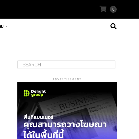
0
าม
ADVERTISEMENT