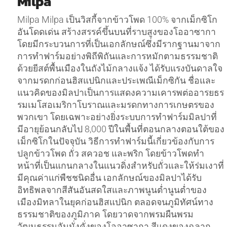
Milpa
Milpa Milpa เป็นวิสกี้จากข้าวโพด 100% จากเม็กซิโก
อันโดดเด่น สร้างสรรค์ขึ้นบนที่ราบสูงของโออาซากา
โดยมีกระบวนการที่เป็นเอกลักษณ์ซึ่งมีรากฐานมาจาก
การทำฟาร์มอย่างพิถีพิถันและการหมักตามธรรมชาติ
ด้วยยีสต์พื้นเมืองในถังไม้กลางแจ้ง ได้รับแรงบันดาลใจ
จากมรดกก่อนฮิสแปนิกและประเพณีเม็กซิกัน ชื่อและ
แนวคิดของมิลปาเป็นการแสดงความเคารพต่ออารยธร
รมเมโสอเมริกาโบราณและมรดกทางการเกษตรของ
พวกเขา โดยเฉพาะอย่างยิ่งระบบการทำฟาร์มมิลปาที่
มีอายุย้อนกลับไป 8,000 ปีในพื้นที่ตอนกลางตอนใต้ของ
เม็กซิโกในปัจจุบัน วิธีการทำฟาร์มนี้เกี่ยวข้องกับการ
ปลูกข้าวโพด ถั่ว สควอช และพริก โดยข้าวโพดทำ
หน้าที่เป็นแกนกลางในแนวดิ่งสำหรับถั่วและให้ร่มเงาที่
มีคุณค่าแก่พืชชนิดอื่น เอกลักษณ์ของมิลปาได้รับ
อิทธิพลจากสีสันอันสดใสและภาพนูนต่ำนูนต่ำของ
เมืองมิทลาในยุคก่อนฮิสแปนิก ตลอดจนภูมิทัศน์ทาง
ธรรมชาติของภูมิภาค โดยวาดจากพรมผืนพรม
วัฒนธรรมอันมั่งคั่งของโออาซากา สีแดงของฉลาก