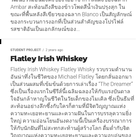
Ambar สะท้อนถึงสีของข้าวโพดสีน้ำเงินปรุงสุก ใน
ขณะที่พื้นหลังสีเขียวของฉลาก Blanco เป็นสัญลักษณ์
ของกระบวนการงอกที่เป็นส่วนสำคัญของโปรไฟล์
รสชาติอันเป็นเอกลักษณ์ของ...
STUDENT PROJECT
2 years ago
Flatley Irish Whiskey
Flatley Irish Whiskey Flatley Whisky รวบรวมตำนาน
อันน่าทึ่งในชีวิตของ Michael Flatley โดยกลั่นออกมา
เป็นส่วนผสมที่เข้มข้นด้วยการเล่าเรื่อง “The Dreamer”
ซึ่งเป็นเรื่องแรกในซีรีส์นี้เฉลิมฉลองให้กับแรงบันดาล
ใจอันกล้าหาญในชีวิตในวัยเด็กของไมเคิล ซึ่งเป็นธีมที่
สะท้อนอย่างลึกซึ้งกับใครก็ตามที่มีจิตวิญญาณแห่ง
ความทะเยอทะยานและความฝันในการบรรลุความยิ่ง
ใหญ่ ความอ่อนโยนอันงดงามนี้เป็นเครื่องบรรณาการ
ให้กับนักฝันที่ไม่สะทกสะท้านผู้สร้างโลก ดื่มด่ำกับจิต
วิญญาณแห่งความทะเยอทะยานและความอบอุ่นของ