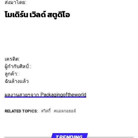
ส่งมาโดย:
โมเดิร์น เวิลด์ สตูดิโอ
ติดตาม
ข้อความ
เครดิต:
ผู้กำกับศิลป์ :
วิคเตอร์ อังคอฟ
ลูกค้า:
ฉันล้างแล้ว
ผลงานสวยๆจาก Packagingoftheworld
RELATED TOPICS:
วิสกี้
แอลกอฮอล์
TRENDING