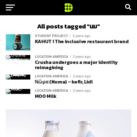
All posts tagged "นม"
STUDENT PROJECT
2 years ago
KAHUT ! The inclusive restaurant brand
LOCATION-AMERICA
2 years ago
Crusha undergoes a major identity
reimagining
LOCATION-AMERICA
2 years ago
Νῶμα (Noma) – kefir, Lidl
LOCATION-AMERICA
2 years ago
MOO Milk