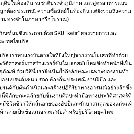
ตถุดิบในท้องถิ่น รสชาติประจำภูมิภาค และสูตรอาหารแบบ
ูกต้อง ประเพณี ความซื่อสัตย์ในท้องถิ่น แต่ยังรวมถึงความ
ความทรงจำในภาษากรีกโบราณ)
ภัณฑ์นมซึ่งประกอบด้วย SKU “kefir” สองรายการและ
ประเทศไซปรัส
ัส เราพบแรงบันดาลใจที่ยิ่งใหญ่จากงานโมเสกที่ทำด้วย
ิศาสตร์ เราสร้างเวอร์ชันโมเสกสมัยใหม่ซึ่งทำหน้าที่เป็น
ัณฑ์ ด้วยวิธีนี้ เราจึงเน้นย้ำถึงลักษณะเฉพาะของงานทำ
องแบรนด์ เช่น มรดก ท้องถิ่น ประเพณี งานฝีมือ และ
แบรนด์กับต้นกำเนิดและสร้างปฏิกิริยาทางอารมณ์อย่างลึกซึ้ง
ตานี้มีลักษณะคล้ายกับชิ้นงานศิลปะทำมือทางประวัติศาสตร์ที่
ละมีชีวิตชีวาให้กลิ่นอายของฮิปปี้และรักษาสมดุลของแก่นแท้
ยให้กลายเป็นข้อเสนอร่วมสมัยสำหรับผู้บริโภคยุคใหม่