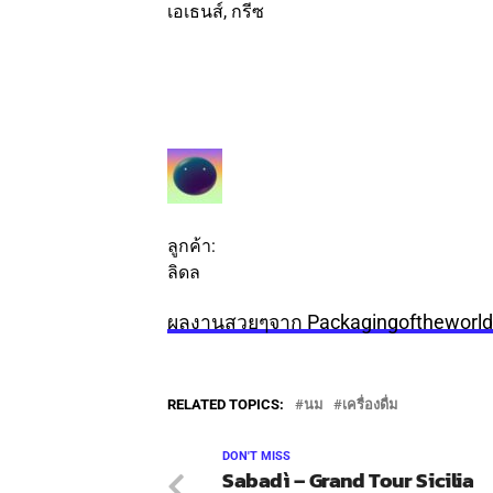
เอเธนส์, กรีซ
ติดตาม
ข้อความ
ลูกค้า:
ลิดล
ผลงานสวยๆจาก Packagingoftheworld
RELATED TOPICS:
นม
เครื่องดื่ม
DON'T MISS
Sabadì – Grand Tour Sicilia