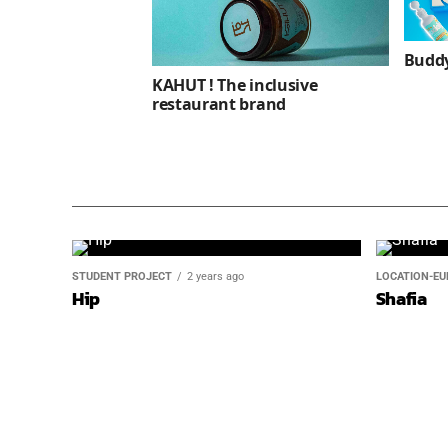
Budd
KAHUT ! The inclusive
restaurant brand
STUDENT PROJECT
2 years ago
LOCATION-EU
Hip
Shafia