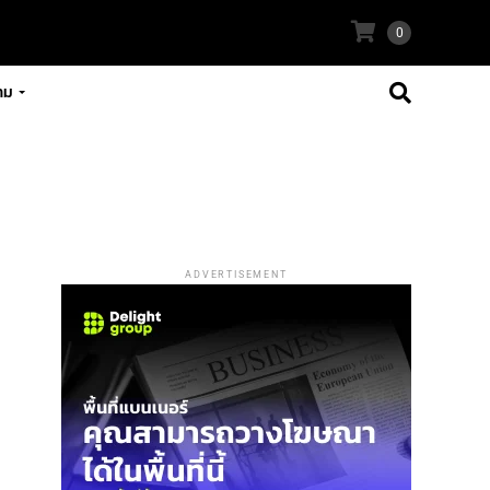
0
าม
ADVERTISEMENT