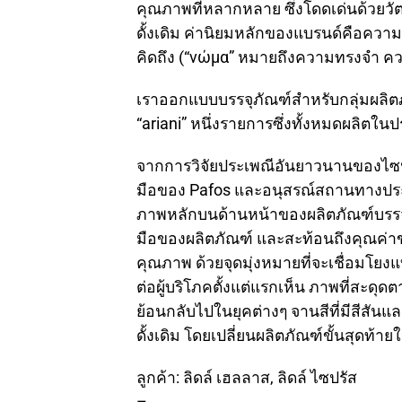
คุณภาพที่หลากหลาย ซึ่งโดดเด่นด้วยวั
ดั้งเดิม ค่านิยมหลักของแบรนด์คือความถ
คิดถึง (“νώμα” หมายถึงความทรงจำ 
เราออกแบบบรรจุภัณฑ์สำหรับกลุ่มผลิต
“ariani” หนึ่งรายการซึ่งทั้งหมดผลิตใน
จากการวิจัยประเพณีอันยาวนานของไซปร
มือของ Pafos และอนุสรณ์สถานทางประวัต
ภาพหลักบนด้านหน้าของผลิตภัณฑ์บรรจุภ
มือของผลิตภัณฑ์ และสะท้อนถึงคุณค่าข
คุณภาพ ด้วยจุดมุ่งหมายที่จะเชื่อมโยง
ต่อผู้บริโภคตั้งแต่แรกเห็น ภาพที่สะดุด
ย้อนกลับไปในยุคต่างๆ จานสีที่มีสีสันแ
ดั้งเดิม โดยเปลี่ยนผลิตภัณฑ์ขั้นสุดท้า
ลูกค้า: ลิดล์ เฮลลาส, ลิดล์ ไซปรัส