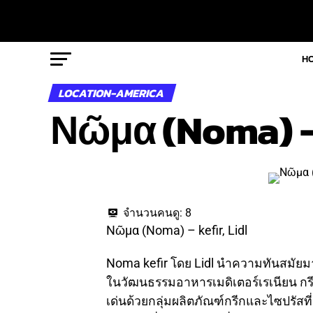
H
LOCATION-AMERICA
Νῶμα (Noma) – k
จำนวนคนดู:
8
Νῶμα (Noma) – kefir, Lidl
Noma kefir โดย Lidl นำความทันสมัยมา
ในวัฒนธรรมอาหารเมดิเตอร์เรเนียน กร
เด่นด้วยกลุ่มผลิตภัณฑ์กรีกและไซปรัสที