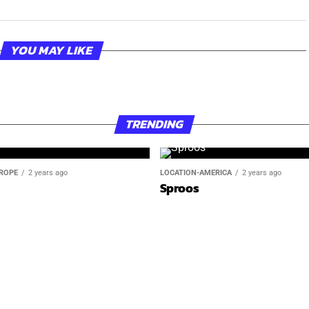
YOU MAY LIKE
TRENDING
ROPE
2 years ago
LOCATION-AMERICA
2 years ago
Sproos