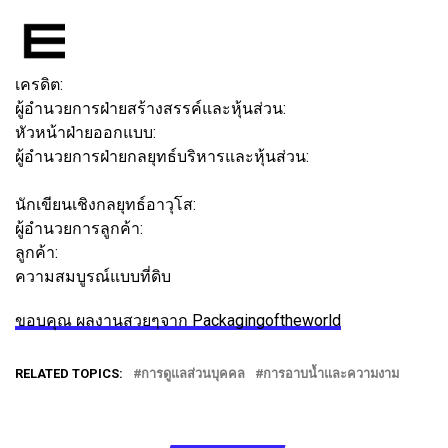
ข้อความ
เครดิต:
ผู้อำนวยการฝ่ายสร้างสรรค์และหุ้นส่วน:
คาร์ล ลาร์สสัน
หัวหน้าฝ่ายออกแบบ:
จิน ฟูจิวาระ
ผู้อำนวยการฝ่ายกลยุทธ์บริหารและหุ้นส่วน:
คริสเตียน ฮัลส
เตด
นักเขียนเชิงกลยุทธ์อาวุโส:
ล็อบเบอร์ เลวิน
ผู้อำนวยการลูกค้า:
มิเคล่า ลิดมาร์
ลูกค้า:
ความสมบูรณ์แบบที่ดิบ
ขอบคุณ ผลงานสวยๆจาก Packagingoftheworld
RELATED TOPICS:
การดูแลส่วนบุคคล
การอาบน้ำและความงาม