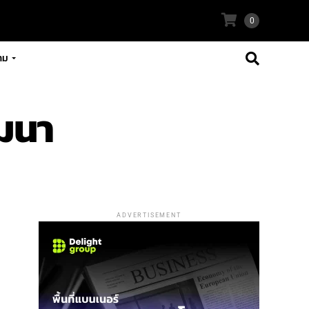
0
าม
ัฒนา
ADVERTISEMENT