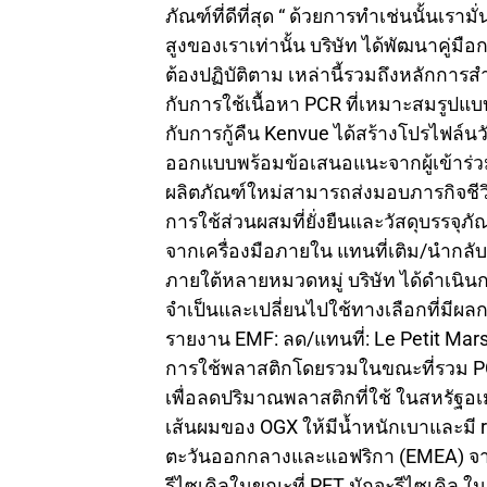
ภัณฑ์ที่ดีที่สุด “ ด้วยการทำเช่นนั้นเร
สูงของเราเท่านั้น บริษัท ได้พัฒนาคู่
ต้องปฏิบัติตาม เหล่านี้รวมถึงหลักการส
กับการใช้เนื้อหา PCR ที่เหมาะสมรูปแบ
กับการกู้คืน Kenvue ได้สร้างโปรไฟล์นวั
ออกแบบพร้อมข้อเสนอแนะจากผู้เข้าร่วม
ผลิตภัณฑ์ใหม่สามารถส่งมอบภารกิจชีว
การใช้ส่วนผสมที่ยั่งยืนและวัสดุบรรจุ
จากเครื่องมือภายใน แทนที่เติม/นำกลับ
ภายใต้หลายหมวดหมู่ บริษัท ได้ดำเนินก
จำเป็นและเปลี่ยนไปใช้ทางเลือกที่มีผ
รายงาน EMF: ลด/แทนที่: Le Petit Mar
การใช้พลาสติกโดยรวมในขณะที่รวม PC
เพื่อลดปริมาณพลาสติกที่ใช้ ในสหรัฐ
เส้นผมของ OGX ให้มีน้ำหนักเบาและมี r
ตะวันออกกลางและแอฟริกา (EMEA) จาก
รีไซเคิลในขณะที่ PET มักจะรีไซเคิล 