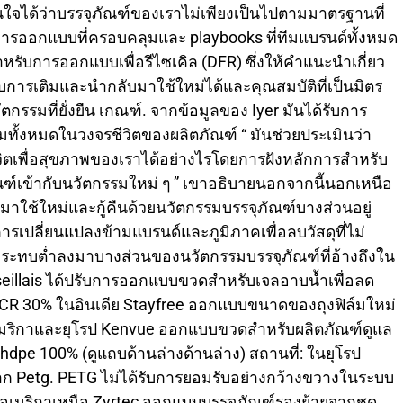
ามั่นใจได้ว่าบรรจุภัณฑ์ของเราไม่เพียงเป็นไปตามมาตรฐานที่
มือการออกแบบที่ครอบคลุมและ playbooks ที่ทีมแบรนด์ทั้งหมด
ำหรับการออกแบบเพื่อรีไซเคิล (DFR) ซึ่งให้คำแนะนำเกี่ยว
บการเติมและนำกลับมาใช้ใหม่ได้และคุณสมบัติที่เป็นมิตร
ตกรรมที่ยั่งยืน เกณฑ์. จากข้อมูลของ Iyer มันได้รับการ
ทั้งหมดในวงจรชีวิตของผลิตภัณฑ์ “ มันช่วยประเมินว่า
ิตเพื่อสุขภาพของเราได้อย่างไรโดยการฝังหลักการสำหรับ
ภัณฑ์เข้ากับนวัตกรรมใหม่ ๆ ” เขาอธิบายนอกจากนี้นอกเหนือ
มาใช้ใหม่และกู้คืนด้วยนวัตกรรมบรรจุภัณฑ์บางส่วนอยู่
ารเปลี่ยนแปลงข้ามแบรนด์และภูมิภาคเพื่อลบวัสดุที่ไม่
ลกระทบต่ำลงมาบางส่วนของนวัตกรรมบรรจุภัณฑ์ที่อ้างถึงใน
seillais ได้ปรับการออกแบบขวดสำหรับเจลอาบน้ำเพื่อลด
R 30% ในอินเดีย Stayfree ออกแบบขนาดของถุงฟิล์มใหม่
อเมริกาและยุโรป Kenvue ออกแบบขวดสำหรับผลิตภัณฑ์ดูแล
hdpe 100% (ดูแถบด้านล่างด้านล่าง) สถานที่: ในยุโรป
 Petg. PETG ไม่ได้รับการยอมรับอย่างกว้างขวางในระบบ
ในอเมริกาเหนือ Zyrtec ออกแบบบรรจุภัณฑ์รองย้ายจากชุด