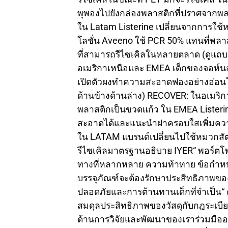
พุพองไปยังกล่องพลาสติกที่ปราศจากพลาส
ใน Latam Listerine เปลี่ยนจากการใช้ห
โลชั่น Aveeno ใช้ PCR 50% แทนที่พลาส
ที่สามารถรีไซเคิลในหลายตลาด (ดูแถบด้
อเมริกาเหนือและ EMEA เด็กของจอห์นสัน
เปิดตัวผงทำความสะอาดฟองอย่างอ่อนโย
ด้านข้างด้านล่าง) RECOVER: ในอเมริ
พลาสติกเป็นขวดแก้ว ใน EMEA Listerin
สะอาดได้และแนะนำฝาครอบใสเพิ่มความเ
ใน LATAM แบรนด์เปลี่ยนไปใช้หมวกสัต
รีไซเคิลมาตรฐานอธิบาย IYER“ พอร์ต
ทางที่หลากหลาย ความท้าทาย ข้อกำหน
บรรจุภัณฑ์จะต้องรักษาประสิทธิภาพขอ
ปลอดภัยและการต้านทานเด็กที่จำเป็น“ 
สมดุลประสิทธิภาพของวัสดุกับกฎระเบี
ด้านการวิจัยและพัฒนาของเราร่วมมืออย่