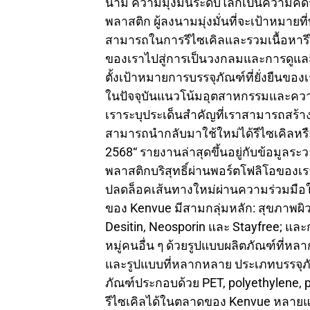
นาม ความมุ่งมั่นระดับโลกเป็นความคิด
พลาสติก ผู้ลงนามมุ่งมั่นที่จะเป้าหมา
สามารถในการรีไซเคิลและรวมเนื้อหาร
ของเราไปสู่การเป็นวงกลมและการดูแลสิ่
ตั้งเป้าหมายการบรรจุภัณฑ์ที่ยั่งยืนขอ
ในปัจจุบันแนวโน้มอุตสาหกรรมและความ
เราระบุประเด็นสำคัญที่เราสามารถสร้าง
สามารถนำกลับมาใช้ใหม่ได้รีไซเคิลหรื
2568“ รายงานล่าสุดขึ้นอยู่กับข้อมูลระว
พลาสติกบริสุทธิ์ผ่านพอร์ตโฟลิโอของเร
ปลดล็อคเส้นทางใหม่ผ่านความร่วมมือ
ของ Kenvue มีสามกลุ่มหลัก: สุขภาพผิ
Desitin, Neosporin และ Stayfree; และ
หมู่คนอื่น ๆ ด้วยรูปแบบผลิตภัณฑ์ที่ห
และรูปแบบที่หลากหลาย ประเภทบรรจุภัณฑ
ภัณฑ์ประกอบด้วย PET, polyethylene, 
รีไซเคิลได้ในตลาดของ Kenvue หลายแห่งใ