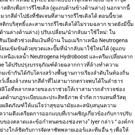
ติกเพื่อการรีไซเคิล (ดูแถบด้านข้างด้านล่าง) นอกจากนี้
มวกสีดำไปยังที่ชัดเจนที่สามารถรีไซเคิลได้ ตอนนี้ขวด
ติกบริสุทธิ์และสามารถรีไซเคิลได้ไม่รวมฉลาก ขวดยังมีปั๊ม
านล่างด้านล่าง) ปรับเปลี่ยน/นำกลับมาใช้ใหม่: ใน
เปิดตัวช่วงเติมเงินที่บ้าน ในอเมริกาเหนือ Neutrogena
นเข้มข้นด้วยขวดและปั๊มที่นำกลับมาใช้ใหม่ได้ (ดูแถบ
กาเหนือเจลน้ำ Neutrogena Hydroboost และครีมเปลี่ยนจาก
e ได้ปรับปรุงบรรจุภัณฑ์ด้วยฉลากกาวที่ล้างทำความ
ข้ากันได้กับโครงสร้างพื้นฐานการเรียงลำดับในท้องถิ่น
ว์เลี้ยงล้างหมวกสีดำที่ไม่สามารถตรวจพบได้ในลำธาร
โฟลิโอที่หลากหลายของเราช่วยให้เราสามารถสำรวจช่อง
ดด้านกฎระเบียบและประสิทธิภาพ จำกัด การแทนที่วัสดุ
งผลิตภัณฑ์ให้แน่ใจว่าสุขอนามัยและสนับสนุนความ
ความตึงเครียดการออกแบบที่เราเผชิญเกี่ยวข้องกับการปรับ
ยบของตลาดและข้อกำหนดของช่องทาง” Iyer กล่าว “ องค์กร
างใกล้ชิดกับการจัดหาซัพพลายเออร์และทีมอื่น ๆ เพื่อให้