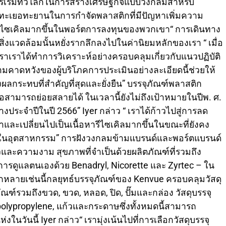
ริเริ่มทั่วโลกในการสร้างเศรษฐกิจแบบวงกลมสำหรับ
ยที่ทะเยอทะยานในการกำจัดพลาสติกที่มีปัญหาเพิ่มความ
ีไซเคิลมากขึ้นในพอร์ตการลงทุนของพวกเขา“ การเดินทาง
งแวดล้อมนั้นหยั่งรากลึกลงไปในค่านิยมหลักของเรา “ เมื่อ
งเราเราได้ทำการวิเคราะห์อย่างครอบคลุมเกี่ยวกับแนวปฏิบัติ
คาดหวังของผู้บริโภคการประเมินอย่างละเอียดนี้ช่วยให้
ผลกระทบที่สำคัญที่สุดและยั่งยืน” บรรจุภัณฑ์พลาสติก
อสามารถย่อยสลายได้ ในเวลานี้ยังไม่ถึงเป้าหมายในปีพ. ศ.
างประจำปีในปี 2566” Iyer กล่าว “ เราได้ก้าวไปสู่การลด
าและเปลี่ยนไปเป็นเนื้อหารีไซเคิลมากขึ้นในขณะที่ยังคง
ในอุตสาหกรรม” การฝังวงกลมข้ามแบรนด์และพอร์ตแบรนด์
วและความงาม สุขภาพที่จำเป็นด้วยผลิตภัณฑ์ที่รวมถึง
การดูแลตนเองด้วย Benadryl, Nicorette และ Zyrtec – ใน
ลากหลายเช่นนี้กลยุทธ์บรรจุภัณฑ์ของ Kenvue ครอบคลุมวัสดุ
์รวมถึงขวด, ขวด, หลอด, ปิด, ปั๊มและกล่อง วัสดุบรรจุ
polypropylene, แก้วและกระดาษซึ่งทั้งหมดนี้สามารถ
นวันนี้ Iyer กล่าว“ เรามุ่งเน้นไปที่การเลือกวัสดุบรรจุ