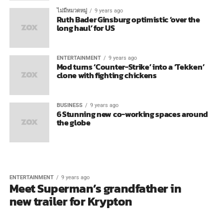
ไม่มีหมวดหมู่
9 years ago
Ruth Bader Ginsburg optimistic ‘over the
long haul’ for US
ENTERTAINMENT
9 years ago
Mod turns ‘Counter-Strike’ into a ‘Tekken’
clone with fighting chickens
BUSINESS
9 years ago
6 Stunning new co-working spaces around
the globe
ENTERTAINMENT
9 years ago
Meet Superman’s grandfather in
new trailer for Krypton