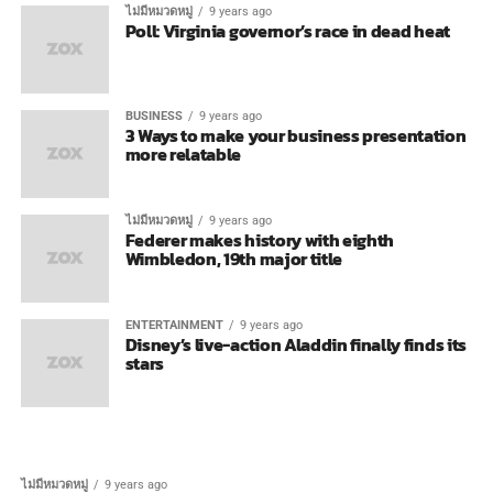
ไม่มีหมวดหมู่
9 years ago
Poll: Virginia governor’s race in dead heat
BUSINESS
9 years ago
3 Ways to make your business presentation
more relatable
ไม่มีหมวดหมู่
9 years ago
Federer makes history with eighth
Wimbledon, 19th major title
ENTERTAINMENT
9 years ago
Disney’s live-action Aladdin finally finds its
stars
ไม่มีหมวดหมู่
9 years ago