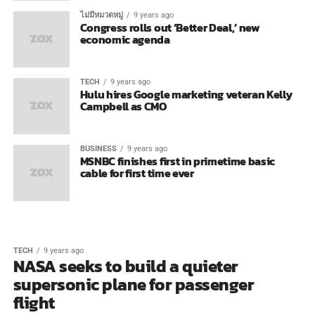
ไม่มีหมวดหมู่
9 years ago
Congress rolls out ‘Better Deal,’ new
economic agenda
TECH
9 years ago
Hulu hires Google marketing veteran Kelly
Campbell as CMO
BUSINESS
9 years ago
MSNBC finishes first in primetime basic
cable for first time ever
TECH
9 years ago
NASA seeks to build a quieter
supersonic plane for passenger
flight