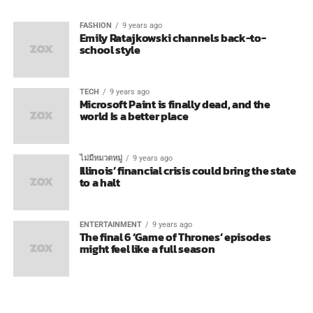
FASHION
9 years ago
Emily Ratajkowski channels back-to-
school style
TECH
9 years ago
Microsoft Paint is finally dead, and the
world Is a better place
ไม่มีหมวดหมู่
9 years ago
Illinois’ financial crisis could bring the state
to a halt
ENTERTAINMENT
9 years ago
The final 6 ‘Game of Thrones’ episodes
might feel like a full season