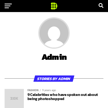
Admin
STORIES BY ADMIN
FASHION
9 years ago
9 Celebrities who have spoken out about
being photoshopped