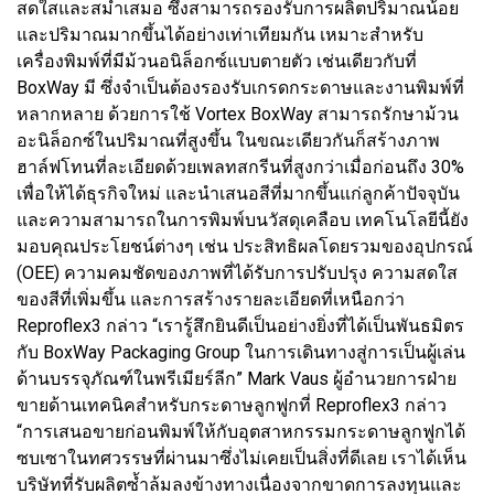
สดใสและสม่ำเสมอ ซึ่งสามารถรองรับการผลิตปริมาณน้อย
และปริมาณมากขึ้นได้อย่างเท่าเทียมกัน เหมาะสำหรับ
เครื่องพิมพ์ที่มีม้วนอนิล็อกซ์แบบตายตัว เช่นเดียวกับที่
BoxWay มี ซึ่งจำเป็นต้องรองรับเกรดกระดาษและงานพิมพ์ที่
หลากหลาย ด้วยการใช้ Vortex BoxWay สามารถรักษาม้วน
อะนิล็อกซ์ในปริมาณที่สูงขึ้น ในขณะเดียวกันก็สร้างภาพ
ฮาล์ฟโทนที่ละเอียดด้วยเพลทสกรีนที่สูงกว่าเมื่อก่อนถึง 30%
เพื่อให้ได้ธุรกิจใหม่ และนำเสนอสีที่มากขึ้นแก่ลูกค้าปัจจุบัน
และความสามารถในการพิมพ์บนวัสดุเคลือบ เทคโนโลยีนี้ยัง
มอบคุณประโยชน์ต่างๆ เช่น ประสิทธิผลโดยรวมของอุปกรณ์
(OEE) ความคมชัดของภาพที่ได้รับการปรับปรุง ความสดใส
ของสีที่เพิ่มขึ้น และการสร้างรายละเอียดที่เหนือกว่า
Reproflex3 กล่าว “เรารู้สึกยินดีเป็นอย่างยิ่งที่ได้เป็นพันธมิตร
กับ BoxWay Packaging Group ในการเดินทางสู่การเป็นผู้เล่น
ด้านบรรจุภัณฑ์ในพรีเมียร์ลีก” Mark Vaus ผู้อำนวยการฝ่าย
ขายด้านเทคนิคสำหรับกระดาษลูกฟูกที่ Reproflex3 กล่าว
“การเสนอขายก่อนพิมพ์ให้กับอุตสาหกรรมกระดาษลูกฟูกได้
ซบเซาในทศวรรษที่ผ่านมาซึ่งไม่เคยเป็นสิ่งที่ดีเลย เราได้เห็น
บริษัทที่รับผลิตซ้ำล้มลงข้างทางเนื่องจากขาดการลงทุนและ