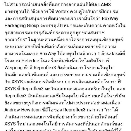
ไม่สามารถนำเสนอสิ่งที่แตกต่างจากแผ่นดิจิทัล LAMS
มาตรฐานได้ “ด้วยการใช้ Vortex ควบคู่ไปกับการฝึกอบรม
และการสนับสนุนการพัฒนาของเรา เรามั่นใจว่า BoxWay
Packaging Group จะบรรลุเป้าหมายและเกินความคาดหวังใน
อุตสาหกรรมบรรจุภัณฑ์กระดาษลูกฟูกของสหราช
อาณาจักร” ในฐานะส่วนหนึ่งของโครงการลงทุนเชิงกลยุทธ์
ระยะเวลาสองปีเพื่อเพิ่มกำลังการผลิตและขยายขีดความ
สามารถในตลาด BoxWay ได้ลงทุนไปแล้วกว่า 1 ล้านปอนด์ที่
โรงงาน Peterlee ในเครื่องพิมพ์เฟล็กโซไดคัทโรตารี
Weipong ห้าสี Reproflex3 ยังดำเนินการโรงงานในดูไบ
อินเดีย และนิวซีแลนด์ และการขยายความร่วมมือเชิงกลยุทธ์
กับ XSYS จะเห็นการติดตั้งระบบการผลิตแผ่นเฟล็กโซกราฟี
XSYS ที่ Reproflex3 ตะวันออกกลางและแอฟริกาในดูไบ และ
Reproflex3 อินเดียและเอเชียในมุมไบ เพื่อช่วยเหลือใน บริษัท
ยังคงขยายธุรกิจการผลิตเพลทไปต่างประเทศอย่างต่อเนื่อง
Andrew Hewitson ซีอีโอของ Reproflex3 กล่าวว่า “เราได้
ดำเนินการทดสอบการพิมพ์อย่างกว้างขวางด้วยโพลีเมอร์
XSYS ใหม่ และเทคโนโลยีการคัดกรองที่เป็นเอกลักษณ์ของ
เราในสหราชอาณาจักร “ลูกค้าของเราพอใจกับผลลัพธ์ที่ได้