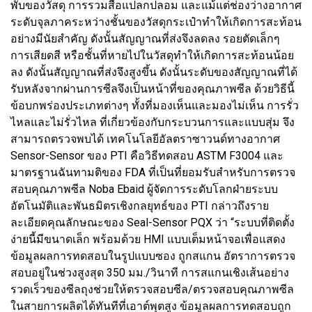
พับของวัสดุ การรวมสื่อแปลกปลอม และแม้แต่ช่องว่างอากาศ
ระดับจุลภาคระหว่างชั้นของวัสดุกระเป๋าทำให้เกิดการสะท้อน
อย่างมีนัยสำคัญ ดังนั้นสัญญาณที่ส่งจึงลดลง รอยตัดเล็กๆ
การเสียดสี หรือชั้นที่หายไปในวัสดุทำให้เกิดการสะท้อนน้อย
ลง ดังนั้นสัญญาณที่ส่งจึงสูงขึ้น ดังนั้นระดับของสัญญาณที่ได้
รับหลังจากผ่านการซีลจึงเป็นหน้าที่ของคุณภาพซีล ด้วยวิธีนี้
ข้อบกพร่องประเภทต่างๆ ทั้งที่มองเห็นและมองไม่เห็น การรั่ว
ไหลและไม่รั่วไหล ที่เกี่ยวข้องกับกระบวนการและแบบสุ่ม จึง
สามารถตรวจพบได้ เทคโนโลยีอัลตราซาวนด์ทางอากาศ
Sensor-Sensor ของ PTI คือวิธีทดสอบ ASTM F3004 และ
มาตรฐานฉันทามติของ FDA ที่เป็นที่ยอมรับสำหรับการตรวจ
สอบคุณภาพซีล Noba Ebaid ผู้จัดการระดับโลกฝ่ายระบบ
อัตโนมัติและพันธมิตรเชิงกลยุทธ์ของ PTI กล่าวถึงราย
ละเอียดคุณลักษณะของ Seal-Sensor PQX ว่า “ระบบที่ติดตั้ง
ง่ายนี้มีขนาดเล็ก พร้อมด้วย HMI แบบเต็มหน้าจอเพื่อแสดง
ข้อมูลผลการทดสอบในรูปแบบซอง ถูกสแกน อัตราการตรวจ
สอบอยู่ในช่วงสูงสุด 350 มม./วินาที การสแกนเชิงเส้นอย่าง
รวดเร็วของซีลถุงช่วยให้ตรวจสอบซีล/ตรวจสอบคุณภาพซีล
ในสายการผลิตได้ทันทีที่เอาต์พุตสูง ข้อมูลผลการทดสอบถูก