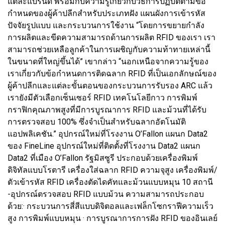
แต่ละแบรนด์ พร้อมกับความรู้เกี่ยวกับวิธีการปฏิบัติตามข้อ
กำหนดของผู้ค้าปลีกสำหรับประเภทฝัง แผนผังการเข้ารหัส
ปัจจัยรูปแบบ และกระบวนการใช้งาน “โดยการขยายกำลัง
การผลิตและขีดความสามารถด้านการผลิต RFID ของเรา เรา
สามารถช่วยเหลือลูกค้าในการเผชิญกับความท้าทายเหล่านี้
ในขนาดที่ใหญ่ขึ้นได้” เขากล่าว “นอกเหนือจากความรู้ของ
เราเกี่ยวกับข้อกำหนดการติดฉลาก RFID ที่เป็นเอกลักษณ์ของ
ผู้ค้าปลีกและแต่ละขั้นตอนของกระบวนการรับรอง ARC แล้ว
เรายังมีตัวเลือกเซ็นเซอร์ RFID เทคโนโลยีกาว การพิมพ์
กราฟิกคุณภาพสูงที่มีการบูรณาการ RFID และม้วนที่ได้รับ
การตรวจสอบ 100% ซึ่งจำเป็นสำหรับฉลากอัตโนมัติ
แอปพลิเคชัน.” อุปกรณ์ใหม่ที่โรงงาน O’Fallon แผนก Data2
ของ FineLine อุปกรณ์ใหม่ที่ติดตั้งที่โรงงาน Data2 แผนก
Data2 ที่เมือง O’Fallon รัฐมิสซูรี ประกอบด้วยเครื่องพิมพ์
ดิจิทัลแบบโรตารี เครื่องใส่ฉลาก RFID ความจุสูง เครื่องพิมพ์/
ตัวเข้ารหัส RFID เครื่องตัดไดคัทและม้วนแบบหมุน 10 สถานี
-อุปกรณ์ตรวจสอบ RFID แบบม้วน ความสามารถประกอบ
ด้วย:· กระบวนการสี่สีแบบดิจิตอลและเฟล็กโซกราฟีความเร็ว
สูง การพิมพ์แบบหมุน · การบูรณาการการฝัง RFID ของอินเลย์