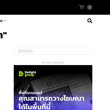
0
าม
ก"
ADVERTISEMENT