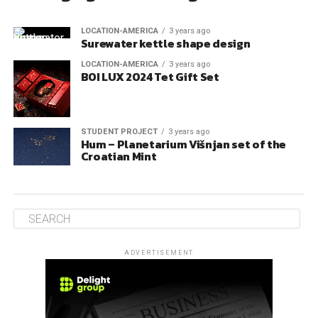
LOCATION-AMERICA
3 years ago
Surewater kettle shape design
LOCATION-AMERICA
3 years ago
BOI LUX 2024 Tet Gift Set
STUDENT PROJECT
3 years ago
Hum – Planetarium Višnjan set of the
Croatian Mint
ADVERTISEMENT