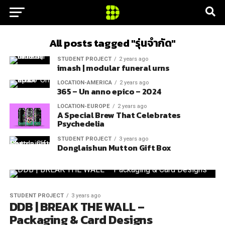
All posts tagged "รุ่นจำกัด"
STUDENT PROJECT
2 years ago
imash | modular funeral urns
LOCATION-AMERICA
2 years ago
365 – Un anno epico – 2024
LOCATION-EUROPE
2 years ago
A Special Brew That Celebrates
Psychedelia
STUDENT PROJECT
3 years ago
Donglaishun Mutton Gift Box
STUDENT PROJECT
3 years ago
DDB | BREAK THE WALL –
Packaging & Card Designs