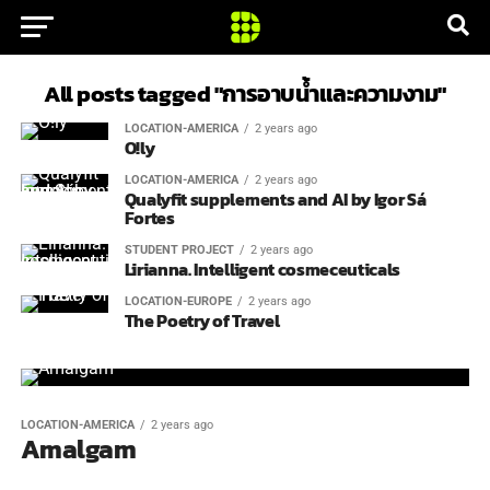
All posts tagged "การอาบน้ำและความงาม"
LOCATION-AMERICA
2 years ago
O!ly
LOCATION-AMERICA
2 years ago
Qualyfit supplements and AI by Igor Sá
Fortes
STUDENT PROJECT
2 years ago
Lirianna. Intelligent cosmeceuticals
LOCATION-EUROPE
2 years ago
The Poetry of Travel
LOCATION-AMERICA
2 years ago
Amalgam