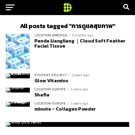
All posts tagged "การดูแลสุขภาพ"
LOCATION-AMERICA
9 months ago
Panda Liangliang ｜Cloud Soft Feather
Facial Tissue
STUDENT PROJECT
2 years ago
Glow Vitamins
LOCATION-EUROPE
2 years ago
Shafia
LOCATION-EUROPE
2 years ago
minute – Collagen Powder