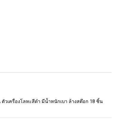
ัวเครื่องโลหะสีดำ มีน้ำหนักเบา ล้างสต๊อก 18 ชิ้น