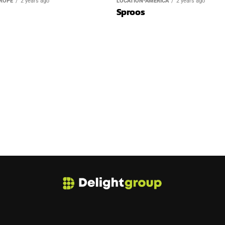
ROPE
2 years ago
LOCATION-AMERICA
2 years ago
Sproos