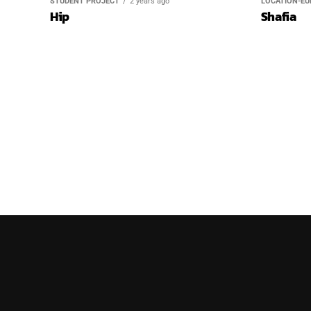
STUDENT PROJECT
2 years ago
LOCATION-EU
Hip
Shafia