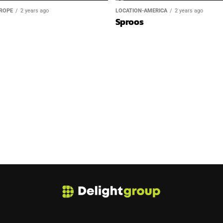
ROPE
2 years ago
LOCATION-AMERICA
2 years ago
Sproos