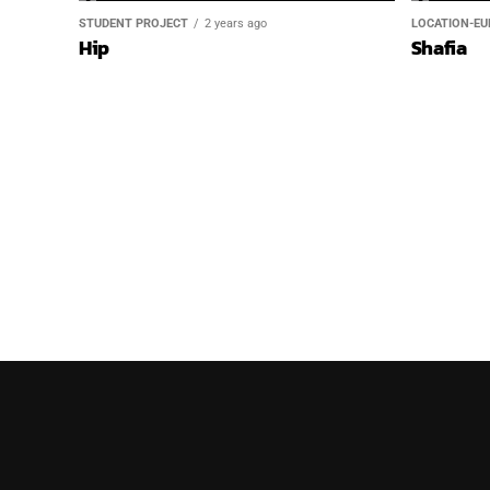
STUDENT PROJECT
2 years ago
LOCATION-EU
Hip
Shafia