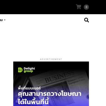
0
าม
ADVERTISEMENT