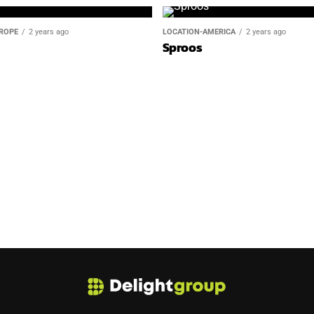
ROPE
2 years ago
LOCATION-AMERICA
2 years ago
Sproos