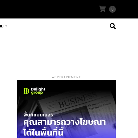
0
าม
ADVERTISEMENT