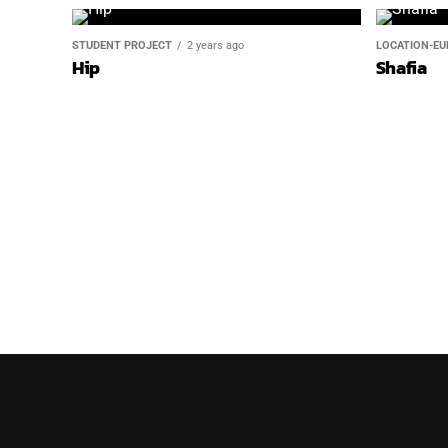
STUDENT PROJECT
2 years ago
LOCATION-EU
Hip
Shafia