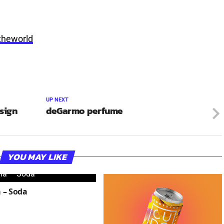
theworld
UP NEXT
sign
deGarmo perfume
YOU MAY LIKE
 – Soda