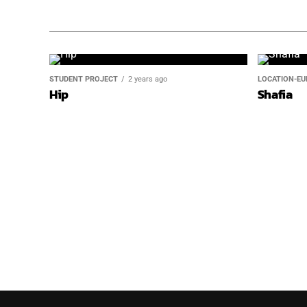
ØL’SØ
STUDENT PROJECT
2 years ago
LOCATION-EU
Hip
Shafia