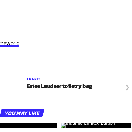
theworld
UP NEXT
Estee Laudeer toiletry bag
YOU MAY LIKE