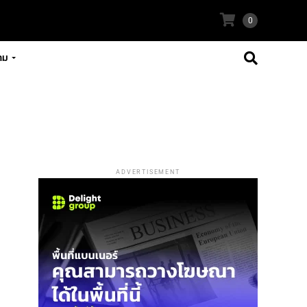
0
าม
ADVERTISEMENT