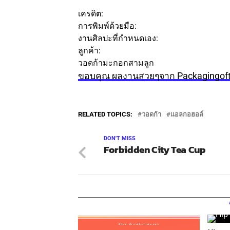
เครดิต:
การพิมพ์ด้วยมือ:
เจน มูซารี
งานศิลปะที่กำหนดเอง:
เกรซ เก้า
ลูกค้า:
วอดก้ามะกอกสามลูก
ขอบคุณ ผลงานสวยๆจาก Packagingof
RELATED TOPICS:
วอดก้า
แอลกอฮอล์
DON'T MISS
Forbidden City Tea Cup