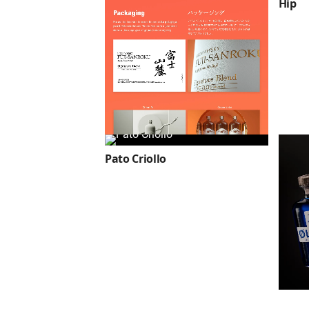
Hip
Pato Criollo
Fuji Sanroku Whisky limited
edition