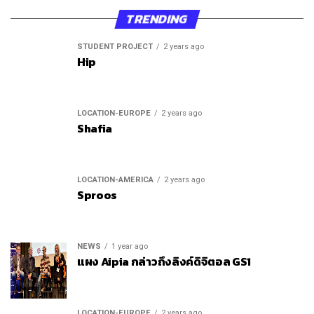
TRENDING
STUDENT PROJECT
2 years ago
Hip
LOCATION-EUROPE
2 years ago
Shafia
LOCATION-AMERICA
2 years ago
Sproos
NEWS
1 year ago
แผง Aipia กล่าวถึงลิงค์ดิจิตอล GS1
LOCATION-EUROPE
2 years ago