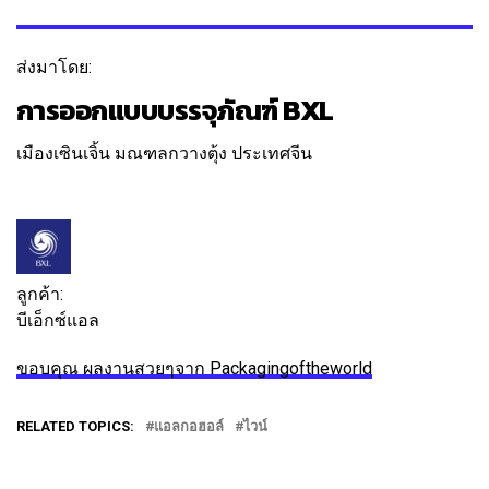
ส่งมาโดย:
การออกแบบบรรจุภัณฑ์ BXL
เมืองเซินเจิ้น มณฑลกวางตุ้ง ประเทศจีน
ติดตาม
ข้อความ
ลูกค้า:
บีเอ็กซ์แอล
ขอบคุณ ผลงานสวยๆจาก Packagingoftheworld
RELATED TOPICS:
แอลกอฮอล์
ไวน์