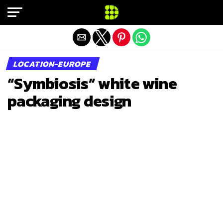
Exit mobile version
LOCATION-EUROPE
“Symbiosis” white wine
packaging design