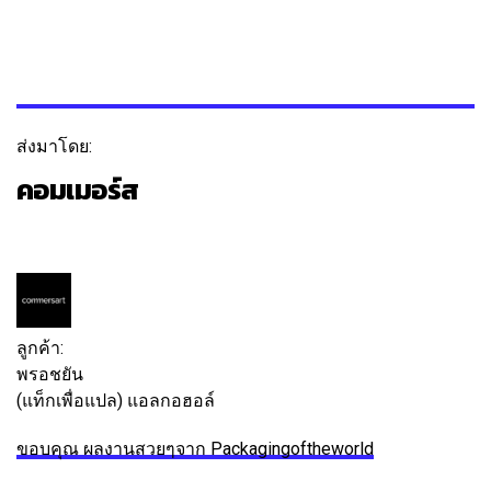
ส่งมาโดย:
คอมเมอร์ส
ติดตาม
ข้อความ
ลูกค้า:
พรอชยัน
(แท็กเพื่อแปล) แอลกอฮอล์
ขอบคุณ ผลงานสวยๆจาก Packagingoftheworld