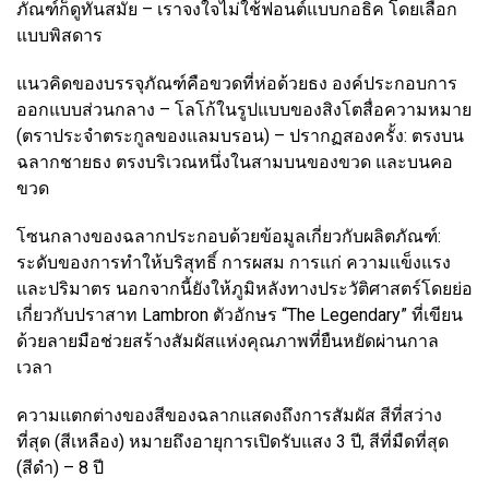
ภัณฑ์ก็ดูทันสมัย ​​– เราจงใจไม่ใช้ฟอนต์แบบกอธิค โดยเลือก
แบบพิสดาร
แนวคิดของบรรจุภัณฑ์คือขวดที่ห่อด้วยธง องค์ประกอบการ
ออกแบบส่วนกลาง – โลโก้ในรูปแบบของสิงโตสื่อความหมาย
(ตราประจำตระกูลของแลมบรอน) – ปรากฏสองครั้ง: ตรงบน
ฉลากชายธง ตรงบริเวณหนึ่งในสามบนของขวด และบนคอ
ขวด
โซนกลางของฉลากประกอบด้วยข้อมูลเกี่ยวกับผลิตภัณฑ์:
ระดับของการทำให้บริสุทธิ์ การผสม การแก่ ความแข็งแรง
และปริมาตร นอกจากนี้ยังให้ภูมิหลังทางประวัติศาสตร์โดยย่อ
เกี่ยวกับปราสาท Lambron ตัวอักษร “The Legendary” ที่เขียน
ด้วยลายมือช่วยสร้างสัมผัสแห่งคุณภาพที่ยืนหยัดผ่านกาล
เวลา
ความแตกต่างของสีของฉลากแสดงถึงการสัมผัส สีที่สว่าง
ที่สุด (สีเหลือง) หมายถึงอายุการเปิดรับแสง 3 ปี, สีที่มืดที่สุด
(สีดำ) – 8 ปี