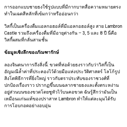
การออกแบบชายธงใช้รูปแบบที่มีกากบาทสื่อความหมายตรง
ทำในเฉดสีหลักที่เข้มกว่าหรืออ่อนกว่า
วิสกี้เป็นเครื่องดื่มแอลกอฮอล์ที่มีแอลกอฮอล์สูง สาย Lambron
Castle รวมถึงเครื่องดื่มที่มีอายุต่างกัน – 3, 5 และ 8 ปี นี่คือ
วิสกี้ผสมที่กลั่นสามชั้น
ข้อมูลเชิงลึกของภัณฑารักษ์
ลองจินตนาการถึงสิ่งนี้: ขวดที่ห่อด้วยธงราวกับว่าวิสกี้เป็น
อัญมณีล้ำค่าที่ประคองไว้ด้วยมือแห่งประวัติศาสตร์ โลโก้รูป
สิงโตพิธีการที่ยิ่งใหญ่ ราวกับตราประทับของราชวงศ์ที่
ปกป้องเรื่องราว ปรากฏขึ้นบนฉลากชายธงและตั้งตระหง่าน
อยู่ส่วนบนของขวดโดยชูหัวไว้บนคอขวด ฉันรู้สึกว่ามันเป็น
เหมือนแก่นแท้ของปราสาท Lambron ทำให้แต่ละมุมได้รับ
การโอบกอดอย่างอบอุ่น