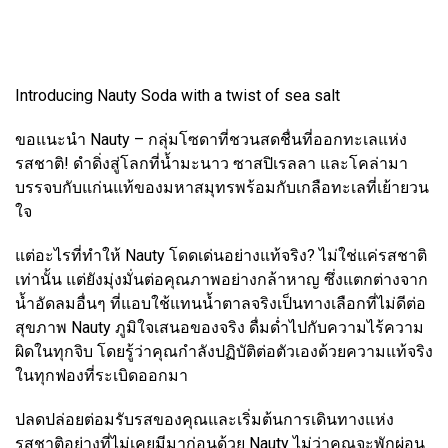
Introducing Nauty Soda with a twist of sea salt
ขอแนะนำ Nauty – กลุ่มโซดาที่ชวนสดชื่นที่ออกทะเลแห่ง
รสชาติ! ดำดิ่งสู่โลกที่น้ำมะนาว ซาสปิเรลลา และโคล่ามา
บรรจบกับแก่นแท้ของมหาสมุทรพร้อมกับเกลือทะเลที่เย้ายวน
ใจ
แต่อะไรที่ทำให้ Nauty โดดเด่นอย่างแท้จริง? ไม่ใช่แค่รสชาติ
เท่านั้น แต่ยังมุ่งมั่นต่อคุณภาพอย่างกล้าหาญ ซึ่งแตกต่างจาก
น้ำอัดลมอื่นๆ ที่แอบใช้แทนน้ำตาลจริงเป็นทางเลือกที่ไม่ดีต่อ
สุขภาพ Nauty ภูมิใจเสนอของจริง ดื่มด่ำไปกับความไร้ความ
ผิดในทุกจิบ โดยรู้ว่าคุณกำลังปฏิบัติต่อตัวเองด้วยความแท้จริง
ในทุกฟองที่ระเบิดออกมา
ปลดปล่อยต่อมรับรสของคุณและเริ่มต้นการเดินทางแห่ง
รสชาติอย่างที่ไม่เคยมีมาก่อนด้วย Nauty ไม่ว่าคุณจะพักผ่อน