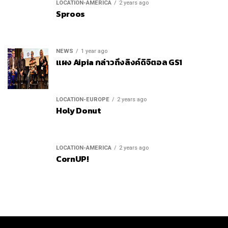
LOCATION-AMERICA
2 years ago
Sproos
NEWS
1 year ago
แผง Aipia กล่าวถึงลิงค์ดิจิตอล GS1
LOCATION-EUROPE
2 years ago
Holy Donut
LOCATION-AMERICA
2 years ago
CornUP!