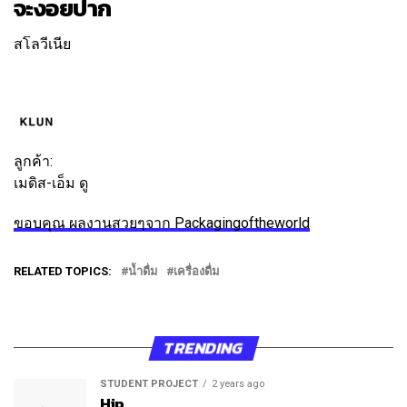
จะงอยปาก
สโลวีเนีย
ติดตาม
ข้อความ
ลูกค้า:
เมดิส-เอ็ม ดู
ขอบคุณ ผลงานสวยๆจาก Packagingoftheworld
RELATED TOPICS:
น้ำดื่ม
เครื่องดื่ม
TRENDING
STUDENT PROJECT
2 years ago
Hip