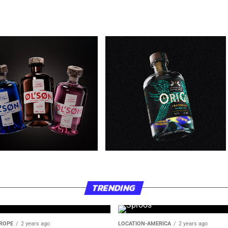
N Gin
OriGin – Crafted Gin
TRENDING
ROPE
2 years ago
LOCATION-AMERICA
2 years ago