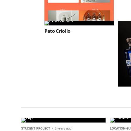
Pato Criollo
Fuji Sanroku Whisky limited
edition
ØL’SØ
STUDENT PROJECT
2 years ago
LOCATION-EU