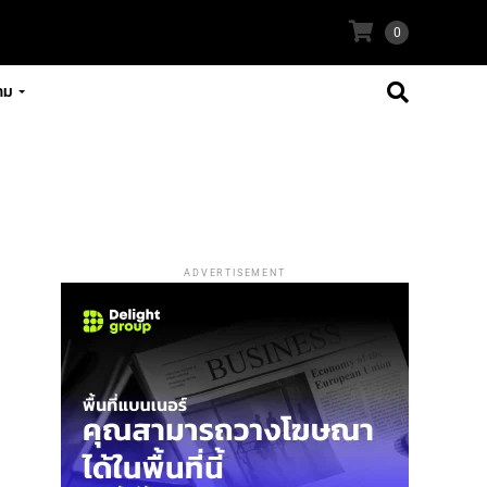
0
าม
ADVERTISEMENT