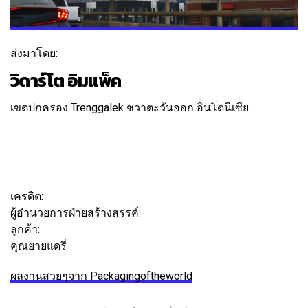
ส่งมาโดย:
วิดาร์โต อิมแพ็ค
เขตปกครอง Trenggalek ชวาตะวันออก อินโดนีเซีย
ติดตาม
ข้อความ
เครดิต:
ผู้อำนวยการฝ่ายสร้างสรรค์:
อีโค วิดาร์โต
ลูกค้า:
คุณยายแดรี่
ผลงานสวยๆจาก Packagingoftheworld