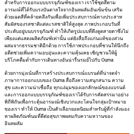
สำหรับการออกแบบบรรจุภัณฑ์ของเรา เราใช้ชุดสีตาม
อารมณ์ที่ได้รับแรงบันดาลใจจากอินทผลัมอันเข้มข้น เสริม
ด้วยเฉดสีที่คล้ายคลึงกันเพื่อเพิ่มประสบการณ์ทางประสาท
สัมผัสของรสชาติแต่ละรสชาติให้สูงสุด ภาพประกอบวันที่
ประดับอยู่บนบรรจุภัณฑ์ ทำให้เกิดรูปแบบที่ดึงดูดสายตาซึ่งไม่
เพียงแต่แสดงผลิตภัณฑ์เท่านั้น แต่ยังสื่อถึงแก่นแท้ของส่วน
ผสมจากธรรมชาติอีกด้วย การใช้ภาพประกอบที่ชวนให้นึกถึง
อดีตช่วยเพิ่มความอบอุ่นและความคุ้นเคย เชิญชวนให้ผู้
บริโภคดื่มด่ำกับการเดินทางอันน่ารื่นรมย์ไปกับ Ouma
ด้วยการมุ่งเน้นที่การสร้างประสบการณ์แบรนด์ที่น่าจดจำ
ภาษาการออกแบบของ Ouma สื่อถึงความสนุกสนาน ความ
สุข และความน่าเชื่อถือ ทุกแง่มุมของเอกลักษณ์ของแบรนด์
และการออกแบบบรรจุภัณฑ์ของเราได้รับการคัดสรรมาอย่าง
พิถีพิถันเพื่อกระตุ้นอารมณ์เชิงบวกและโดนใจกลุ่มเป้าหมาย
ของเรา ทำให้ Ouma เป็นตัวเลือกยอดนิยมสำหรับผู้ที่กำลังมอง
หาผลิตภัณฑ์นมที่ดีต่อสุขภาพผสมกับความหวานของ
อินทผลัม